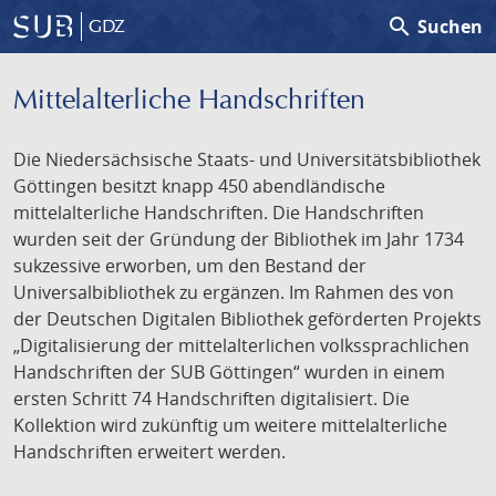
search
Suchen
GDZ
Mittelalterliche Handschriften
Die Niedersächsische Staats- und Universitätsbibliothek
Göttingen besitzt knapp 450 abendländische
mittelalterliche Handschriften. Die Handschriften
wurden seit der Gründung der Bibliothek im Jahr 1734
sukzessive erworben, um den Bestand der
Universalbibliothek zu ergänzen. Im Rahmen des von
der Deutschen Digitalen Bibliothek geförderten Projekts
„Digitalisierung der mittelalterlichen volkssprachlichen
Handschriften der SUB Göttingen“ wurden in einem
ersten Schritt 74 Handschriften digitalisiert. Die
Kollektion wird zukünftig um weitere mittelalterliche
Handschriften erweitert werden.