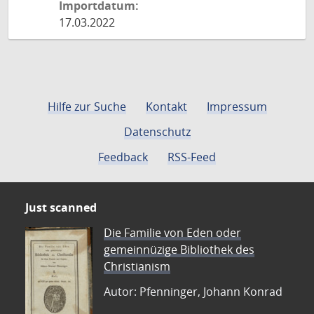
Importdatum:
17.03.2022
Hilfe zur Suche
Kontakt
Impressum
Datenschutz
Feedback
RSS-Feed
Just scanned
Die Familie von Eden oder
gemeinnüzige Bibliothek des
Christianism
Autor: Pfenninger, Johann Konrad