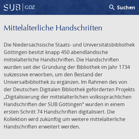
search
Suchen
GDZ
Mittelalterliche Handschriften
Die Niedersächsische Staats- und Universitätsbibliothek
Göttingen besitzt knapp 450 abendländische
mittelalterliche Handschriften. Die Handschriften
wurden seit der Gründung der Bibliothek im Jahr 1734
sukzessive erworben, um den Bestand der
Universalbibliothek zu ergänzen. Im Rahmen des von
der Deutschen Digitalen Bibliothek geförderten Projekts
„Digitalisierung der mittelalterlichen volkssprachlichen
Handschriften der SUB Göttingen“ wurden in einem
ersten Schritt 74 Handschriften digitalisiert. Die
Kollektion wird zukünftig um weitere mittelalterliche
Handschriften erweitert werden.