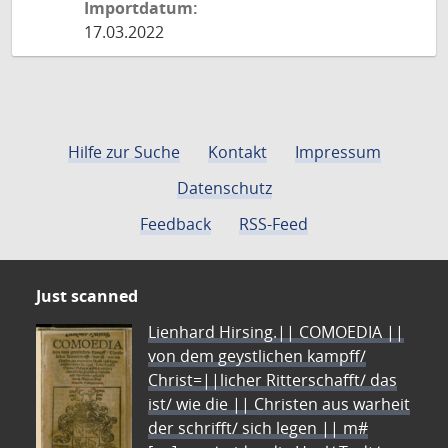
Importdatum:
17.03.2022
Hilfe zur Suche
Kontakt
Impressum
Datenschutz
Feedback
RSS-Feed
Just scanned
Lienhard Hirsing.|| COMOEDIA ||
von dem geystlichen kampff/
Christ=||licher Ritterschafft/ das
ist/ wie die || Christen aus warheit
der schrifft/ sich legen || m#