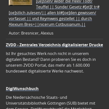
[ue]ssen/ wider die Heel/ Todt/
Teuffel || Sünde/ Gesetz #[et]c̃ tr#
[oe]stlich zulesen/|| allen bl#[oe]den gewissen/
vorfasset || vnd Reymweis gestellet || durch
Alexium Bres=||nicerum Cotbusianum.||
Autor: Bresnicer, Alexius
ZVDD - Zentrales Verzeichnis digitalisierter Drucke
Ist Ihr gesuchtes Werk noch nicht in unserem
digitalen Bestand? Dann probieren Sie es doch in
unserem ZVDD Portal, das mehr als 1.600.000
bundesweit digitalisierte Werke nachweist.
DigiWunschbuch
Die Niedersächsische Staats- und
Universitätsbibliothek Göttingen (SUB) bietet mit