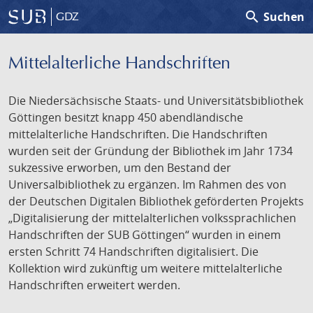
search
Suchen
GDZ
Mittelalterliche Handschriften
Die Niedersächsische Staats- und Universitätsbibliothek
Göttingen besitzt knapp 450 abendländische
mittelalterliche Handschriften. Die Handschriften
wurden seit der Gründung der Bibliothek im Jahr 1734
sukzessive erworben, um den Bestand der
Universalbibliothek zu ergänzen. Im Rahmen des von
der Deutschen Digitalen Bibliothek geförderten Projekts
„Digitalisierung der mittelalterlichen volkssprachlichen
Handschriften der SUB Göttingen“ wurden in einem
ersten Schritt 74 Handschriften digitalisiert. Die
Kollektion wird zukünftig um weitere mittelalterliche
Handschriften erweitert werden.