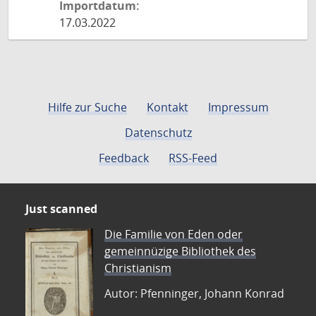
Importdatum:
17.03.2022
Hilfe zur Suche
Kontakt
Impressum
Datenschutz
Feedback
RSS-Feed
Just scanned
Die Familie von Eden oder
gemeinnüzige Bibliothek des
Christianism
Autor: Pfenninger, Johann Konrad