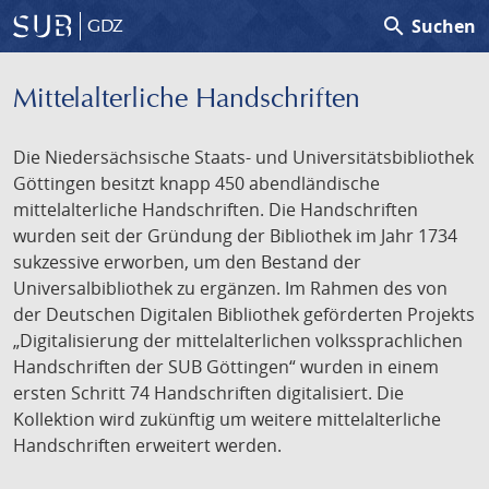
search
Suchen
GDZ
Mittelalterliche Handschriften
Die Niedersächsische Staats- und Universitätsbibliothek
Göttingen besitzt knapp 450 abendländische
mittelalterliche Handschriften. Die Handschriften
wurden seit der Gründung der Bibliothek im Jahr 1734
sukzessive erworben, um den Bestand der
Universalbibliothek zu ergänzen. Im Rahmen des von
der Deutschen Digitalen Bibliothek geförderten Projekts
„Digitalisierung der mittelalterlichen volkssprachlichen
Handschriften der SUB Göttingen“ wurden in einem
ersten Schritt 74 Handschriften digitalisiert. Die
Kollektion wird zukünftig um weitere mittelalterliche
Handschriften erweitert werden.