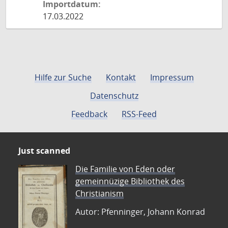
Importdatum:
17.03.2022
Hilfe zur Suche
Kontakt
Impressum
Datenschutz
Feedback
RSS-Feed
Just scanned
Die Familie von Eden oder
gemeinnüzige Bibliothek des
Christianism
Autor: Pfenninger, Johann Konrad