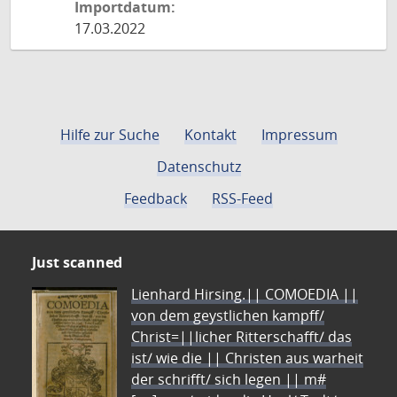
Importdatum:
17.03.2022
Hilfe zur Suche
Kontakt
Impressum
Datenschutz
Feedback
RSS-Feed
Just scanned
Lienhard Hirsing.|| COMOEDIA ||
von dem geystlichen kampff/
Christ=||licher Ritterschafft/ das
ist/ wie die || Christen aus warheit
der schrifft/ sich legen || m#