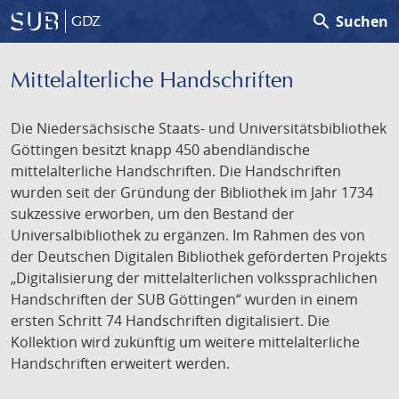
search
Suchen
GDZ
Mittelalterliche Handschriften
Die Niedersächsische Staats- und Universitätsbibliothek
Göttingen besitzt knapp 450 abendländische
mittelalterliche Handschriften. Die Handschriften
wurden seit der Gründung der Bibliothek im Jahr 1734
sukzessive erworben, um den Bestand der
Universalbibliothek zu ergänzen. Im Rahmen des von
der Deutschen Digitalen Bibliothek geförderten Projekts
„Digitalisierung der mittelalterlichen volkssprachlichen
Handschriften der SUB Göttingen“ wurden in einem
ersten Schritt 74 Handschriften digitalisiert. Die
Kollektion wird zukünftig um weitere mittelalterliche
Handschriften erweitert werden.