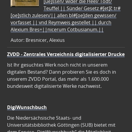
[ue]ssen/ wider die Heel/ Todt/
Teuffel || Sünde/ Gesetz #[et]c̃ tr#
[oe]stlich zulesen/|| allen bl#[oe]den gewissen/
vorfasset || vnd Reymweis gestellet || durch
Alexium Bres=||nicerum Cotbusianum.||
Autor: Bresnicer, Alexius
ZVDD - Zentrales Verzeichnis digitalisierter Drucke
Ist Ihr gesuchtes Werk noch nicht in unserem
digitalen Bestand? Dann probieren Sie es doch in
unserem ZVDD Portal, das mehr als 1.600.000
bundesweit digitalisierte Werke nachweist.
DigiWunschbuch
Die Niedersächsische Staats- und
Universitätsbibliothek Göttingen (SUB) bietet mit