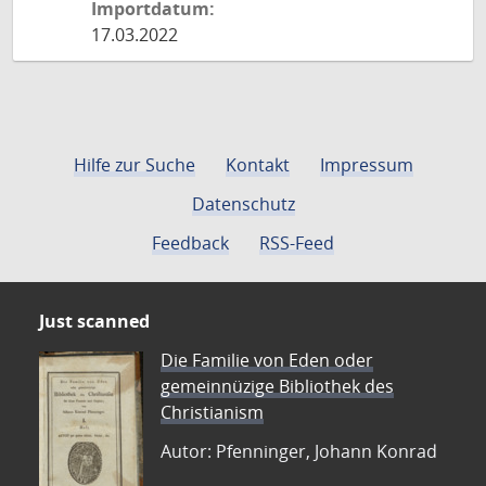
Importdatum:
17.03.2022
Hilfe zur Suche
Kontakt
Impressum
Datenschutz
Feedback
RSS-Feed
Just scanned
Die Familie von Eden oder
gemeinnüzige Bibliothek des
Christianism
Autor: Pfenninger, Johann Konrad