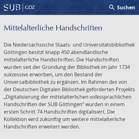
search
Suchen
GDZ
Mittelalterliche Handschriften
Die Niedersächsische Staats- und Universitätsbibliothek
Göttingen besitzt knapp 450 abendländische
mittelalterliche Handschriften. Die Handschriften
wurden seit der Gründung der Bibliothek im Jahr 1734
sukzessive erworben, um den Bestand der
Universalbibliothek zu ergänzen. Im Rahmen des von
der Deutschen Digitalen Bibliothek geförderten Projekts
„Digitalisierung der mittelalterlichen volkssprachlichen
Handschriften der SUB Göttingen“ wurden in einem
ersten Schritt 74 Handschriften digitalisiert. Die
Kollektion wird zukünftig um weitere mittelalterliche
Handschriften erweitert werden.