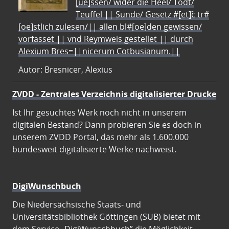
[ue]ssen/ wider die Heel/ Todt/
Teuffel || Sünde/ Gesetz #[et]c̃ tr#
[oe]stlich zulesen/|| allen bl#[oe]den gewissen/
vorfasset || vnd Reymweis gestellet || durch
Alexium Bres=||nicerum Cotbusianum.||
Autor: Bresnicer, Alexius
ZVDD - Zentrales Verzeichnis digitalisierter Drucke
Ist Ihr gesuchtes Werk noch nicht in unserem
digitalen Bestand? Dann probieren Sie es doch in
unserem ZVDD Portal, das mehr als 1.600.000
bundesweit digitalisierte Werke nachweist.
DigiWunschbuch
Die Niedersächsische Staats- und
Universitätsbibliothek Göttingen (SUB) bietet mit