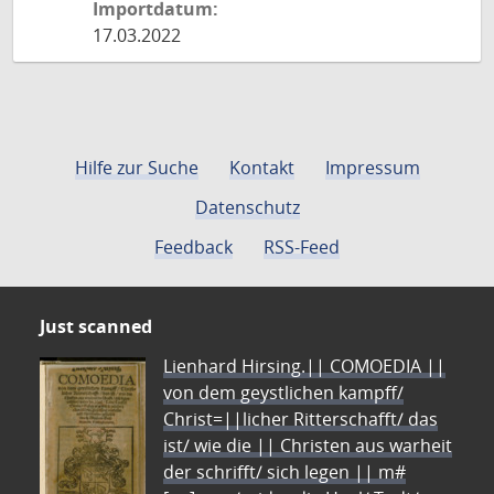
Importdatum:
17.03.2022
Hilfe zur Suche
Kontakt
Impressum
Datenschutz
Feedback
RSS-Feed
Just scanned
Lienhard Hirsing.|| COMOEDIA ||
von dem geystlichen kampff/
Christ=||licher Ritterschafft/ das
ist/ wie die || Christen aus warheit
der schrifft/ sich legen || m#