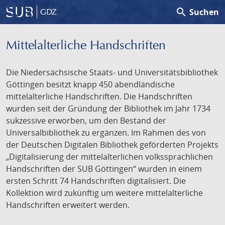
search
Suchen
GDZ
Mittelalterliche Handschriften
Die Niedersächsische Staats- und Universitätsbibliothek
Göttingen besitzt knapp 450 abendländische
mittelalterliche Handschriften. Die Handschriften
wurden seit der Gründung der Bibliothek im Jahr 1734
sukzessive erworben, um den Bestand der
Universalbibliothek zu ergänzen. Im Rahmen des von
der Deutschen Digitalen Bibliothek geförderten Projekts
„Digitalisierung der mittelalterlichen volkssprachlichen
Handschriften der SUB Göttingen“ wurden in einem
ersten Schritt 74 Handschriften digitalisiert. Die
Kollektion wird zukünftig um weitere mittelalterliche
Handschriften erweitert werden.