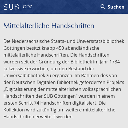
search
Suchen
GDZ
Mittelalterliche Handschriften
Die Niedersächsische Staats- und Universitätsbibliothek
Göttingen besitzt knapp 450 abendländische
mittelalterliche Handschriften. Die Handschriften
wurden seit der Gründung der Bibliothek im Jahr 1734
sukzessive erworben, um den Bestand der
Universalbibliothek zu ergänzen. Im Rahmen des von
der Deutschen Digitalen Bibliothek geförderten Projekts
„Digitalisierung der mittelalterlichen volkssprachlichen
Handschriften der SUB Göttingen“ wurden in einem
ersten Schritt 74 Handschriften digitalisiert. Die
Kollektion wird zukünftig um weitere mittelalterliche
Handschriften erweitert werden.