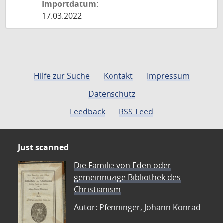
Importdatum:
17.03.2022
Hilfe zur Suche
Kontakt
Impressum
Datenschutz
Feedback
RSS-Feed
Just scanned
Die Familie von Eden oder
gemeinnüzige Bibliothek des
Christianism
Autor: Pfenninger, Johann Konrad