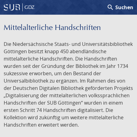
search
Suchen
GDZ
Mittelalterliche Handschriften
Die Niedersächsische Staats- und Universitätsbibliothek
Göttingen besitzt knapp 450 abendländische
mittelalterliche Handschriften. Die Handschriften
wurden seit der Gründung der Bibliothek im Jahr 1734
sukzessive erworben, um den Bestand der
Universalbibliothek zu ergänzen. Im Rahmen des von
der Deutschen Digitalen Bibliothek geförderten Projekts
„Digitalisierung der mittelalterlichen volkssprachlichen
Handschriften der SUB Göttingen“ wurden in einem
ersten Schritt 74 Handschriften digitalisiert. Die
Kollektion wird zukünftig um weitere mittelalterliche
Handschriften erweitert werden.