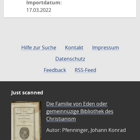
Importdatum:
17.03.2022
Hilfe zur Suche
Kontakt
Impressum
Datenschutz
Feedback
RSS-Feed
Just scanned
Die Familie von Eden oder
gemeinnüzige Bibliothek des
Christianism
Autor: Pfenninger, Johann Konrad