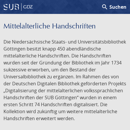
search
Suchen
GDZ
Mittelalterliche Handschriften
Die Niedersächsische Staats- und Universitätsbibliothek
Göttingen besitzt knapp 450 abendländische
mittelalterliche Handschriften. Die Handschriften
wurden seit der Gründung der Bibliothek im Jahr 1734
sukzessive erworben, um den Bestand der
Universalbibliothek zu ergänzen. Im Rahmen des von
der Deutschen Digitalen Bibliothek geförderten Projekts
„Digitalisierung der mittelalterlichen volkssprachlichen
Handschriften der SUB Göttingen“ wurden in einem
ersten Schritt 74 Handschriften digitalisiert. Die
Kollektion wird zukünftig um weitere mittelalterliche
Handschriften erweitert werden.