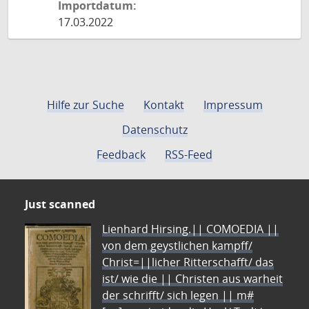
Importdatum:
17.03.2022
Hilfe zur Suche
Kontakt
Impressum
Datenschutz
Feedback
RSS-Feed
Just scanned
Lienhard Hirsing.|| COMOEDIA ||
von dem geystlichen kampff/
Christ=||licher Ritterschafft/ das
ist/ wie die || Christen aus warheit
der schrifft/ sich legen || m#