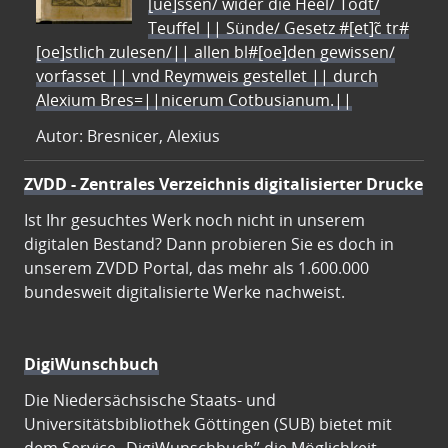
[ue]ssen/ wider die Heel/ Todt/
Teuffel || Sünde/ Gesetz #[et]c̃ tr#
[oe]stlich zulesen/|| allen bl#[oe]den gewissen/
vorfasset || vnd Reymweis gestellet || durch
Alexium Bres=||nicerum Cotbusianum.||
Autor: Bresnicer, Alexius
ZVDD - Zentrales Verzeichnis digitalisierter Drucke
Ist Ihr gesuchtes Werk noch nicht in unserem
digitalen Bestand? Dann probieren Sie es doch in
unserem ZVDD Portal, das mehr als 1.600.000
bundesweit digitalisierte Werke nachweist.
DigiWunschbuch
Die Niedersächsische Staats- und
Universitätsbibliothek Göttingen (SUB) bietet mit