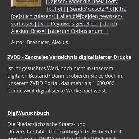
[ue]ssen/ wider die Heel/ Todt/
Teuffel || Sünde/ Gesetz #[et]c̃ tr#
[oe]stlich zulesen/|| allen bl#[oe]den gewissen/
vorfasset || vnd Reymweis gestellet || durch
Alexium Bres=||nicerum Cotbusianum.||
Autor: Bresnicer, Alexius
ZVDD - Zentrales Verzeichnis digitalisierter Drucke
Ist Ihr gesuchtes Werk noch nicht in unserem
digitalen Bestand? Dann probieren Sie es doch in
unserem ZVDD Portal, das mehr als 1.600.000
bundesweit digitalisierte Werke nachweist.
DigiWunschbuch
Die Niedersächsische Staats- und
Universitätsbibliothek Göttingen (SUB) bietet mit