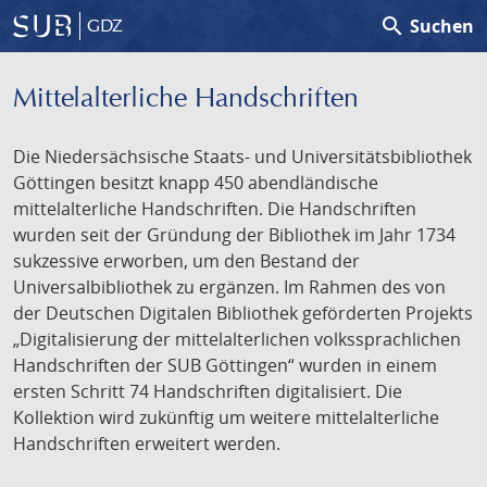
search
Suchen
GDZ
Mittelalterliche Handschriften
Die Niedersächsische Staats- und Universitätsbibliothek
Göttingen besitzt knapp 450 abendländische
mittelalterliche Handschriften. Die Handschriften
wurden seit der Gründung der Bibliothek im Jahr 1734
sukzessive erworben, um den Bestand der
Universalbibliothek zu ergänzen. Im Rahmen des von
der Deutschen Digitalen Bibliothek geförderten Projekts
„Digitalisierung der mittelalterlichen volkssprachlichen
Handschriften der SUB Göttingen“ wurden in einem
ersten Schritt 74 Handschriften digitalisiert. Die
Kollektion wird zukünftig um weitere mittelalterliche
Handschriften erweitert werden.