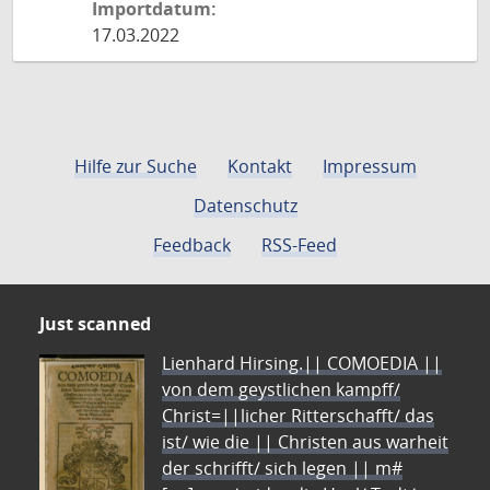
Importdatum:
17.03.2022
Hilfe zur Suche
Kontakt
Impressum
Datenschutz
Feedback
RSS-Feed
Just scanned
Lienhard Hirsing.|| COMOEDIA ||
von dem geystlichen kampff/
Christ=||licher Ritterschafft/ das
ist/ wie die || Christen aus warheit
der schrifft/ sich legen || m#