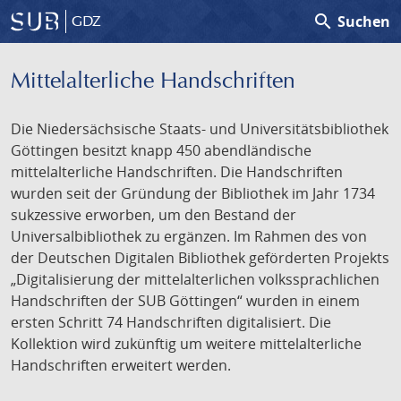
search
Suchen
GDZ
Mittelalterliche Handschriften
Die Niedersächsische Staats- und Universitätsbibliothek
Göttingen besitzt knapp 450 abendländische
mittelalterliche Handschriften. Die Handschriften
wurden seit der Gründung der Bibliothek im Jahr 1734
sukzessive erworben, um den Bestand der
Universalbibliothek zu ergänzen. Im Rahmen des von
der Deutschen Digitalen Bibliothek geförderten Projekts
„Digitalisierung der mittelalterlichen volkssprachlichen
Handschriften der SUB Göttingen“ wurden in einem
ersten Schritt 74 Handschriften digitalisiert. Die
Kollektion wird zukünftig um weitere mittelalterliche
Handschriften erweitert werden.