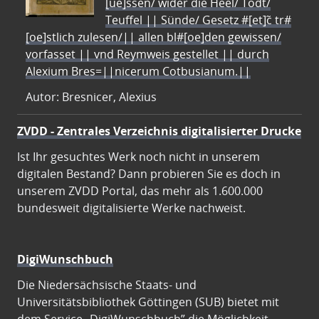
[ue]ssen/ wider die Heel/ Todt/
Teuffel || Sünde/ Gesetz #[et]c̃ tr#
[oe]stlich zulesen/|| allen bl#[oe]den gewissen/
vorfasset || vnd Reymweis gestellet || durch
Alexium Bres=||nicerum Cotbusianum.||
Autor: Bresnicer, Alexius
ZVDD - Zentrales Verzeichnis digitalisierter Drucke
Ist Ihr gesuchtes Werk noch nicht in unserem
digitalen Bestand? Dann probieren Sie es doch in
unserem ZVDD Portal, das mehr als 1.600.000
bundesweit digitalisierte Werke nachweist.
DigiWunschbuch
Die Niedersächsische Staats- und
Universitätsbibliothek Göttingen (SUB) bietet mit