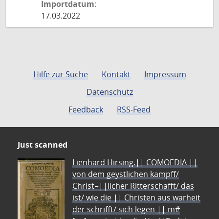
Importdatum:
17.03.2022
Hilfe zur Suche
Kontakt
Impressum
Datenschutz
Feedback
RSS-Feed
Just scanned
Lienhard Hirsing.|| COMOEDIA ||
von dem geystlichen kampff/
Christ=||licher Ritterschafft/ das
ist/ wie die || Christen aus warheit
der schrifft/ sich legen || m#