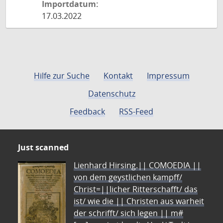
Importdatum:
17.03.2022
Hilfe zur Suche
Kontakt
Impressum
Datenschutz
Feedback
RSS-Feed
Just scanned
Lienhard Hirsing.|| COMOEDIA ||
von dem geystlichen kampff/
Christ=||licher Ritterschafft/ das
ist/ wie die || Christen aus warheit
der schrifft/ sich legen || m#