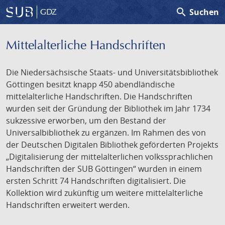
search
Suchen
GDZ
Mittelalterliche Handschriften
Die Niedersächsische Staats- und Universitätsbibliothek
Göttingen besitzt knapp 450 abendländische
mittelalterliche Handschriften. Die Handschriften
wurden seit der Gründung der Bibliothek im Jahr 1734
sukzessive erworben, um den Bestand der
Universalbibliothek zu ergänzen. Im Rahmen des von
der Deutschen Digitalen Bibliothek geförderten Projekts
„Digitalisierung der mittelalterlichen volkssprachlichen
Handschriften der SUB Göttingen“ wurden in einem
ersten Schritt 74 Handschriften digitalisiert. Die
Kollektion wird zukünftig um weitere mittelalterliche
Handschriften erweitert werden.