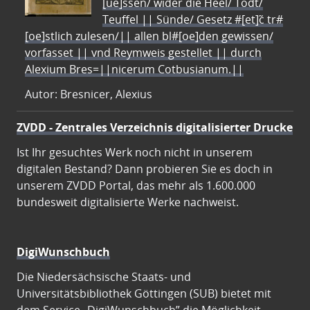
[ue]ssen/ wider die Heel/ Todt/
Teuffel || Sünde/ Gesetz #[et]c̃ tr#
[oe]stlich zulesen/|| allen bl#[oe]den gewissen/
vorfasset || vnd Reymweis gestellet || durch
Alexium Bres=||nicerum Cotbusianum.||
Autor: Bresnicer, Alexius
ZVDD - Zentrales Verzeichnis digitalisierter Drucke
Ist Ihr gesuchtes Werk noch nicht in unserem
digitalen Bestand? Dann probieren Sie es doch in
unserem ZVDD Portal, das mehr als 1.600.000
bundesweit digitalisierte Werke nachweist.
DigiWunschbuch
Die Niedersächsische Staats- und
Universitätsbibliothek Göttingen (SUB) bietet mit