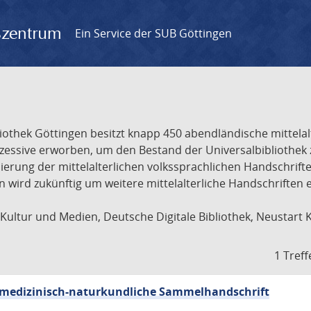
gszentrum
Ein Service der SUB Göttingen
liothek Göttingen besitzt knapp 450 abendländische mittela
ukzessive erworben, um den Bestand der Universalbibliothe
lisierung der mittelalterlichen volkssprachlichen Handschri
ion wird zukünftig um weitere mittelalterliche Handschriften
ultur und Medien, Deutsche Digitale Bibliothek, Neustart 
1 Treff
sch-medizinisch-naturkundliche Sammelhandschrift