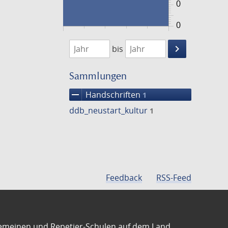
0
0
1474
1475
keyboard_arrow_right
bis
Suche
einschränke
Sammlungen
remove
Handschriften
1
ddb_neustart_kultur
1
Feedback
RSS-Feed
emeinen und Repetier-Schulen auf dem Land