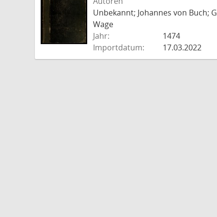
Autoren
Unbekannt; Johannes von Buch; Go
Wage
Jahr:
1474
Importdatum:
17.03.2022