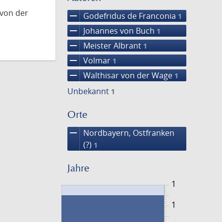
 von der
remove
Godefridus de Franconia
1
remove
Johannes von Buch
1
remove
Meister Albrant
1
remove
Volmar
1
remove
Walthisar von der Wage
1
Unbekannt
1
Orte
remove
Nordbayern, Ostfranken
(?)
1
Jahre
1
1