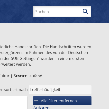
search
Suchen
lterliche Handschriften. Die Handschriften wurden
k zu ergänzen. Im Rahmen des von der Deutschen
ften der SUB Göttingen“ wurden in einem ersten
 erweitert werden.
Kultur |
Status:
laufend
er
sortiert nach
remove
Alle Filter entfernen
Autoren