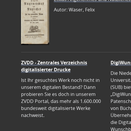
Autor: Waser, Felix
ZVDD - Zentrales Verzeichnis
DigiWun
digitalisierter Drucke
Die Nied
Ist Ihr gesuchtes Werk noch nicht in
Universit
unserem digitalen Bestand? Dann
(SUB) bie
probieren Sie es doch in unserem
„DigiWun
ZVDD Portal, das mehr als 1.600.000
Patenscha
bundesweit digitalisierte Werke
von Büch
nachweist.
Übernehm
die Digit
Wunschb