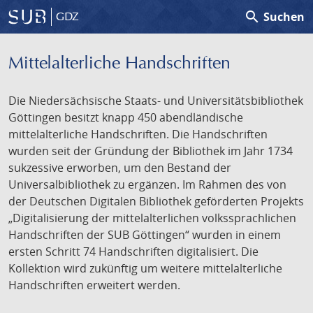
search
Suchen
GDZ
Mittelalterliche Handschriften
Die Niedersächsische Staats- und Universitätsbibliothek
Göttingen besitzt knapp 450 abendländische
mittelalterliche Handschriften. Die Handschriften
wurden seit der Gründung der Bibliothek im Jahr 1734
sukzessive erworben, um den Bestand der
Universalbibliothek zu ergänzen. Im Rahmen des von
der Deutschen Digitalen Bibliothek geförderten Projekts
„Digitalisierung der mittelalterlichen volkssprachlichen
Handschriften der SUB Göttingen“ wurden in einem
ersten Schritt 74 Handschriften digitalisiert. Die
Kollektion wird zukünftig um weitere mittelalterliche
Handschriften erweitert werden.