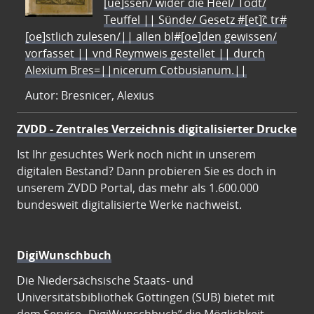
[ue]ssen/ wider die Heel/ Todt/
Teuffel || Sünde/ Gesetz #[et]c̃ tr#
[oe]stlich zulesen/|| allen bl#[oe]den gewissen/
vorfasset || vnd Reymweis gestellet || durch
Alexium Bres=||nicerum Cotbusianum.||
Autor: Bresnicer, Alexius
ZVDD - Zentrales Verzeichnis digitalisierter Drucke
Ist Ihr gesuchtes Werk noch nicht in unserem
digitalen Bestand? Dann probieren Sie es doch in
unserem ZVDD Portal, das mehr als 1.600.000
bundesweit digitalisierte Werke nachweist.
DigiWunschbuch
Die Niedersächsische Staats- und
Universitätsbibliothek Göttingen (SUB) bietet mit