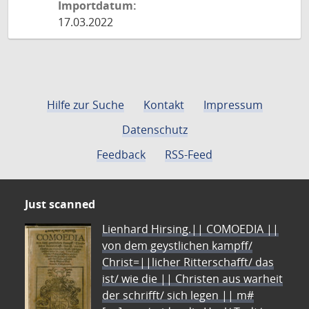
Importdatum:
17.03.2022
Hilfe zur Suche
Kontakt
Impressum
Datenschutz
Feedback
RSS-Feed
Just scanned
Lienhard Hirsing.|| COMOEDIA ||
von dem geystlichen kampff/
Christ=||licher Ritterschafft/ das
ist/ wie die || Christen aus warheit
der schrifft/ sich legen || m#