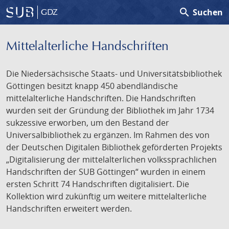
search
Suchen
GDZ
Mittelalterliche Handschriften
Die Niedersächsische Staats- und Universitätsbibliothek
Göttingen besitzt knapp 450 abendländische
mittelalterliche Handschriften. Die Handschriften
wurden seit der Gründung der Bibliothek im Jahr 1734
sukzessive erworben, um den Bestand der
Universalbibliothek zu ergänzen. Im Rahmen des von
der Deutschen Digitalen Bibliothek geförderten Projekts
„Digitalisierung der mittelalterlichen volkssprachlichen
Handschriften der SUB Göttingen“ wurden in einem
ersten Schritt 74 Handschriften digitalisiert. Die
Kollektion wird zukünftig um weitere mittelalterliche
Handschriften erweitert werden.