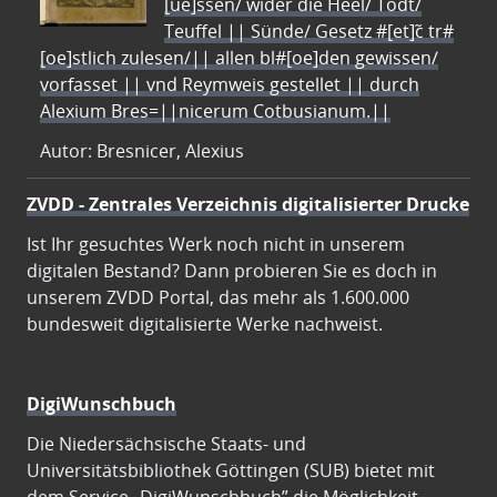
[ue]ssen/ wider die Heel/ Todt/
Teuffel || Sünde/ Gesetz #[et]c̃ tr#
[oe]stlich zulesen/|| allen bl#[oe]den gewissen/
vorfasset || vnd Reymweis gestellet || durch
Alexium Bres=||nicerum Cotbusianum.||
Autor: Bresnicer, Alexius
ZVDD - Zentrales Verzeichnis digitalisierter Drucke
Ist Ihr gesuchtes Werk noch nicht in unserem
digitalen Bestand? Dann probieren Sie es doch in
unserem ZVDD Portal, das mehr als 1.600.000
bundesweit digitalisierte Werke nachweist.
DigiWunschbuch
Die Niedersächsische Staats- und
Universitätsbibliothek Göttingen (SUB) bietet mit