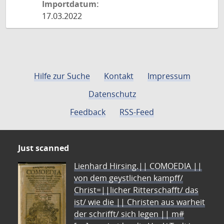
Importdatum:
17.03.2022
Hilfe zur Suche
Kontakt
Impressum
Datenschutz
Feedback
RSS-Feed
Just scanned
Lienhard Hirsing.|| COMOEDIA ||
von dem geystlichen kampff/
Christ=||licher Ritterschafft/ das
ist/ wie die || Christen aus warheit
der schrifft/ sich legen || m#