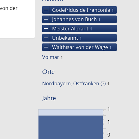
 von der
remove
Godefridus de Franconia
1
remove
Johannes von Buch
1
remove
Meister Albrant
1
remove
Unbekannt
1
remove
Walthisar von der Wage
1
Volmar
1
Orte
Nordbayern, Ostfranken (?)
1
Jahre
1
1
0