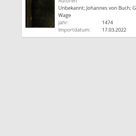
Autoren
Unbekannt; Johannes von Buch; Go
Wage
Jahr:
1474
Importdatum:
17.03.2022