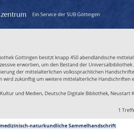
gszentrum
Ein Service der SUB Göttingen
liothek Göttingen besitzt knapp 450 abendländische mittela
ukzessive erworben, um den Bestand der Universalbibliothe
lisierung der mittelalterlichen volkssprachlichen Handschri
ion wird zukünftig um weitere mittelalterliche Handschriften
ultur und Medien, Deutsche Digitale Bibliothek, Neustart 
1 Treff
sch-medizinisch-naturkundliche Sammelhandschrift