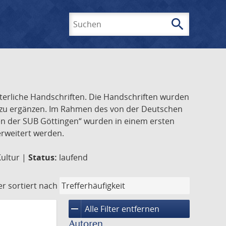
search
Suchen
lterliche Handschriften. Die Handschriften wurden
k zu ergänzen. Im Rahmen des von der Deutschen
ften der SUB Göttingen“ wurden in einem ersten
 erweitert werden.
Kultur |
Status:
laufend
er
sortiert nach
remove
Alle Filter entfernen
Autoren