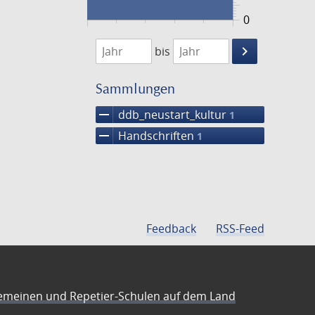
0
1474
1475
keyboard_arrow_right
bis
Suche
einschränke
Sammlungen
remove
ddb_neustart_kultur
1
remove
Handschriften
1
Feedback
RSS-Feed
emeinen und Repetier-Schulen auf dem Land