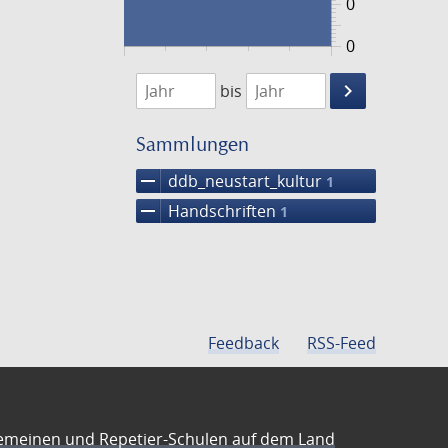
0
0
1474
1475
keyboard_arrow_right
bis
Suche
einschränke
Sammlungen
remove
ddb_neustart_kultur
1
remove
Handschriften
1
Feedback
RSS-Feed
emeinen und Repetier-Schulen auf dem Land