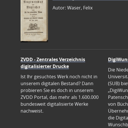
Autor: Waser, Felix
ZVDD - Zentrales Verzeichnis
DigiWun
digitalisierter Drucke
Die Nied
Ist Ihr gesuchtes Werk noch nicht in
Universit
unserem digitalen Bestand? Dann
(SUB) bie
probieren Sie es doch in unserem
„DigiWun
ZVDD Portal, das mehr als 1.600.000
Patenscha
bundesweit digitalisierte Werke
von Büch
nachweist.
Übernehm
die Digit
Wunschb