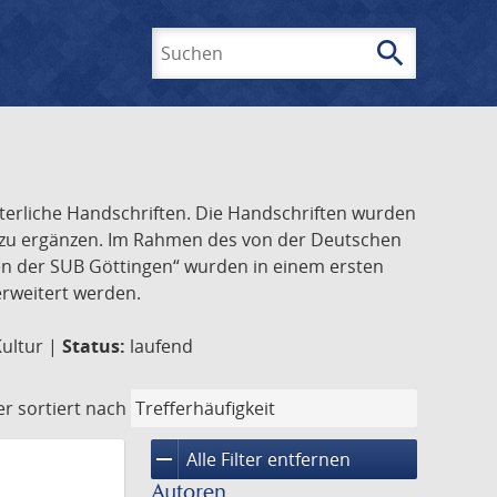
search
Suchen
lterliche Handschriften. Die Handschriften wurden
k zu ergänzen. Im Rahmen des von der Deutschen
ften der SUB Göttingen“ wurden in einem ersten
 erweitert werden.
Kultur |
Status:
laufend
er
sortiert nach
remove
Alle Filter entfernen
Autoren