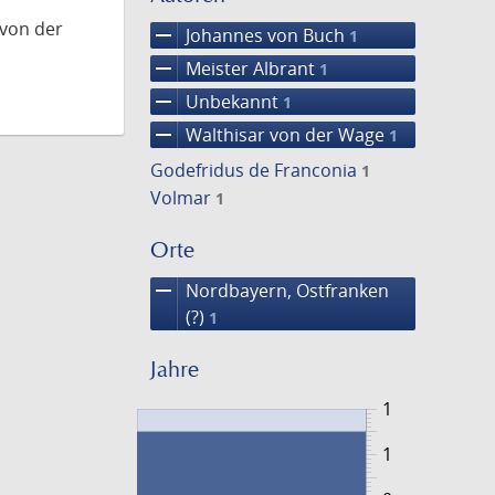
 von der
remove
Johannes von Buch
1
remove
Meister Albrant
1
remove
Unbekannt
1
remove
Walthisar von der Wage
1
Godefridus de Franconia
1
Volmar
1
Orte
remove
Nordbayern, Ostfranken
(?)
1
Jahre
1
1