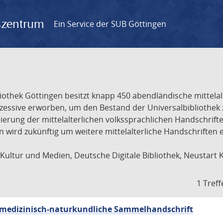
gszentrum
Ein Service der SUB Göttingen
liothek Göttingen besitzt knapp 450 abendländische mittela
ukzessive erworben, um den Bestand der Universalbibliothe
lisierung der mittelalterlichen volkssprachlichen Handschri
ion wird zukünftig um weitere mittelalterliche Handschriften
ultur und Medien, Deutsche Digitale Bibliothek, Neustart 
1 Treff
sch-medizinisch-naturkundliche Sammelhandschrift