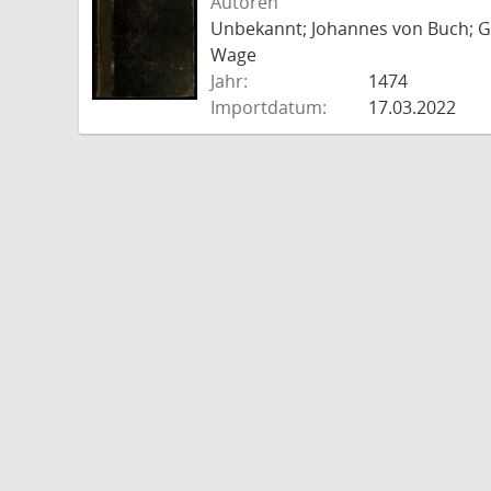
Autoren
Unbekannt; Johannes von Buch; Go
Wage
Jahr:
1474
Importdatum:
17.03.2022