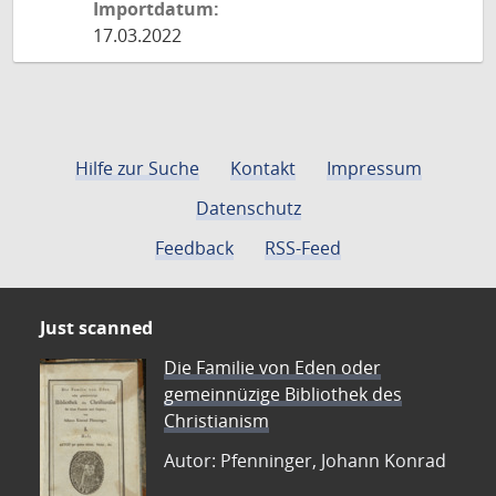
Importdatum:
17.03.2022
Hilfe zur Suche
Kontakt
Impressum
Datenschutz
Feedback
RSS-Feed
Just scanned
Die Familie von Eden oder
gemeinnüzige Bibliothek des
Christianism
Autor: Pfenninger, Johann Konrad