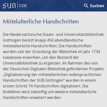
search
Suchen
GDZ
Mittelalterliche Handschriften
Die Niedersächsische Staats- und Universitätsbibliothek
Göttingen besitzt knapp 450 abendländische
mittelalterliche Handschriften. Die Handschriften
wurden seit der Gründung der Bibliothek im Jahr 1734
sukzessive erworben, um den Bestand der
Universalbibliothek zu ergänzen. Im Rahmen des von
der Deutschen Digitalen Bibliothek geförderten Projekts
„Digitalisierung der mittelalterlichen volkssprachlichen
Handschriften der SUB Göttingen“ wurden in einem
ersten Schritt 74 Handschriften digitalisiert. Die
Kollektion wird zukünftig um weitere mittelalterliche
Handschriften erweitert werden.