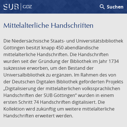
search
Suchen
GDZ
Mittelalterliche Handschriften
Die Niedersächsische Staats- und Universitätsbibliothek
Göttingen besitzt knapp 450 abendländische
mittelalterliche Handschriften. Die Handschriften
wurden seit der Gründung der Bibliothek im Jahr 1734
sukzessive erworben, um den Bestand der
Universalbibliothek zu ergänzen. Im Rahmen des von
der Deutschen Digitalen Bibliothek geförderten Projekts
„Digitalisierung der mittelalterlichen volkssprachlichen
Handschriften der SUB Göttingen“ wurden in einem
ersten Schritt 74 Handschriften digitalisiert. Die
Kollektion wird zukünftig um weitere mittelalterliche
Handschriften erweitert werden.