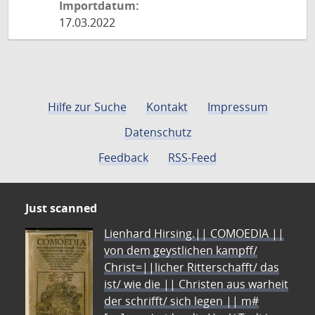
Importdatum:
17.03.2022
Hilfe zur Suche
Kontakt
Impressum
Datenschutz
Feedback
RSS-Feed
Just scanned
Lienhard Hirsing.|| COMOEDIA ||
von dem geystlichen kampff/
Christ=||licher Ritterschafft/ das
ist/ wie die || Christen aus warheit
der schrifft/ sich legen || m#