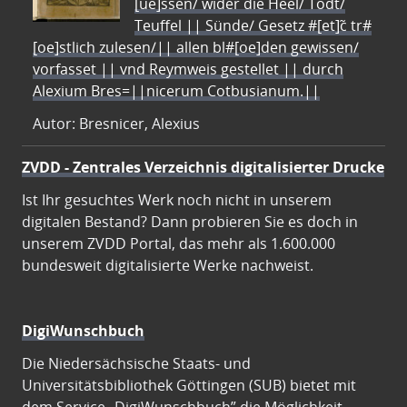
[ue]ssen/ wider die Heel/ Todt/
Teuffel || Sünde/ Gesetz #[et]c̃ tr#
[oe]stlich zulesen/|| allen bl#[oe]den gewissen/
vorfasset || vnd Reymweis gestellet || durch
Alexium Bres=||nicerum Cotbusianum.||
Autor: Bresnicer, Alexius
ZVDD - Zentrales Verzeichnis digitalisierter Drucke
Ist Ihr gesuchtes Werk noch nicht in unserem
digitalen Bestand? Dann probieren Sie es doch in
unserem ZVDD Portal, das mehr als 1.600.000
bundesweit digitalisierte Werke nachweist.
DigiWunschbuch
Die Niedersächsische Staats- und
Universitätsbibliothek Göttingen (SUB) bietet mit