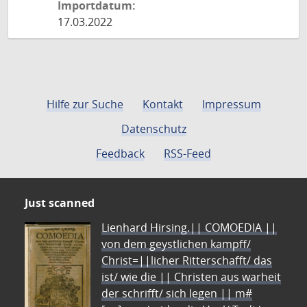
Importdatum:
17.03.2022
Hilfe zur Suche
Kontakt
Impressum
Datenschutz
Feedback
RSS-Feed
Just scanned
Lienhard Hirsing.|| COMOEDIA ||
von dem geystlichen kampff/
Christ=||licher Ritterschafft/ das
ist/ wie die || Christen aus warheit
der schrifft/ sich legen || m#