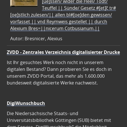
[ue]ssen/ wider die Heel/ Todt/
Teuffel || Sünde/ Gesetz #[et]c̃ tr#
[oe]stlich zulesen/|| allen bl#[oe]den gewissen/
vorfasset || vnd Reymweis gestellet || durch
Alexium Bres=||nicerum Cotbusianum.||
Autor: Bresnicer, Alexius
ZVDD - Zentrales Verzeichnis digitalisierter Drucke
Ist Ihr gesuchtes Werk noch nicht in unserem
digitalen Bestand? Dann probieren Sie es doch in
unserem ZVDD Portal, das mehr als 1.600.000
bundesweit digitalisierte Werke nachweist.
DigiWunschbuch
Die Niedersächsische Staats- und
Universitätsbibliothek Göttingen (SUB) bietet mit