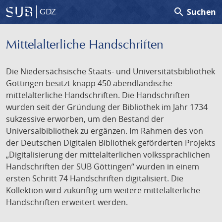
search
Suchen
GDZ
Mittelalterliche Handschriften
Die Niedersächsische Staats- und Universitätsbibliothek
Göttingen besitzt knapp 450 abendländische
mittelalterliche Handschriften. Die Handschriften
wurden seit der Gründung der Bibliothek im Jahr 1734
sukzessive erworben, um den Bestand der
Universalbibliothek zu ergänzen. Im Rahmen des von
der Deutschen Digitalen Bibliothek geförderten Projekts
„Digitalisierung der mittelalterlichen volkssprachlichen
Handschriften der SUB Göttingen“ wurden in einem
ersten Schritt 74 Handschriften digitalisiert. Die
Kollektion wird zukünftig um weitere mittelalterliche
Handschriften erweitert werden.