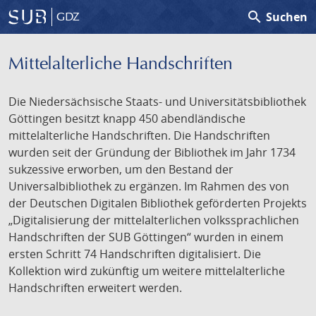
search
Suchen
GDZ
Mittelalterliche Handschriften
Die Niedersächsische Staats- und Universitätsbibliothek
Göttingen besitzt knapp 450 abendländische
mittelalterliche Handschriften. Die Handschriften
wurden seit der Gründung der Bibliothek im Jahr 1734
sukzessive erworben, um den Bestand der
Universalbibliothek zu ergänzen. Im Rahmen des von
der Deutschen Digitalen Bibliothek geförderten Projekts
„Digitalisierung der mittelalterlichen volkssprachlichen
Handschriften der SUB Göttingen“ wurden in einem
ersten Schritt 74 Handschriften digitalisiert. Die
Kollektion wird zukünftig um weitere mittelalterliche
Handschriften erweitert werden.