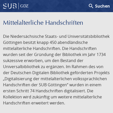
search
Suchen
GDZ
Mittelalterliche Handschriften
Die Niedersächsische Staats- und Universitätsbibliothek
Göttingen besitzt knapp 450 abendländische
mittelalterliche Handschriften. Die Handschriften
wurden seit der Gründung der Bibliothek im Jahr 1734
sukzessive erworben, um den Bestand der
Universalbibliothek zu ergänzen. Im Rahmen des von
der Deutschen Digitalen Bibliothek geförderten Projekts
„Digitalisierung der mittelalterlichen volkssprachlichen
Handschriften der SUB Göttingen“ wurden in einem
ersten Schritt 74 Handschriften digitalisiert. Die
Kollektion wird zukünftig um weitere mittelalterliche
Handschriften erweitert werden.