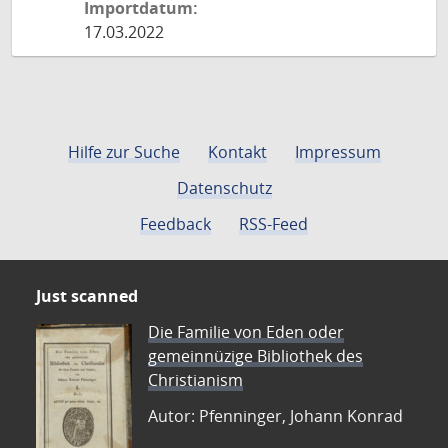
Importdatum:
17.03.2022
Hilfe zur Suche
Kontakt
Impressum
Datenschutz
Feedback
RSS-Feed
Just scanned
Die Familie von Eden oder
gemeinnüzige Bibliothek des
Christianism
Autor: Pfenninger, Johann Konrad