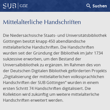
search
Suchen
GDZ
Mittelalterliche Handschriften
Die Niedersächsische Staats- und Universitätsbibliothek
Göttingen besitzt knapp 450 abendländische
mittelalterliche Handschriften. Die Handschriften
wurden seit der Gründung der Bibliothek im Jahr 1734
sukzessive erworben, um den Bestand der
Universalbibliothek zu ergänzen. Im Rahmen des von
der Deutschen Digitalen Bibliothek geförderten Projekts
„Digitalisierung der mittelalterlichen volkssprachlichen
Handschriften der SUB Göttingen“ wurden in einem
ersten Schritt 74 Handschriften digitalisiert. Die
Kollektion wird zukünftig um weitere mittelalterliche
Handschriften erweitert werden.