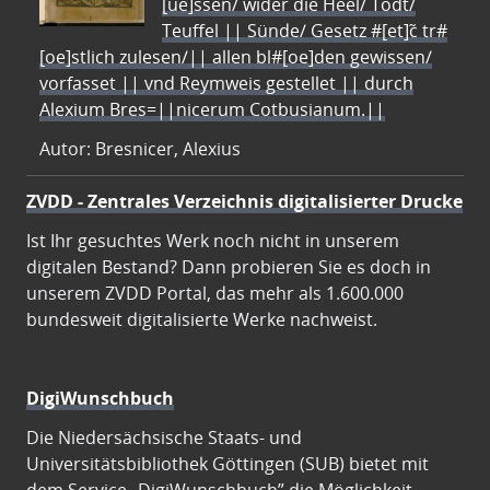
[ue]ssen/ wider die Heel/ Todt/
Teuffel || Sünde/ Gesetz #[et]c̃ tr#
[oe]stlich zulesen/|| allen bl#[oe]den gewissen/
vorfasset || vnd Reymweis gestellet || durch
Alexium Bres=||nicerum Cotbusianum.||
Autor: Bresnicer, Alexius
ZVDD - Zentrales Verzeichnis digitalisierter Drucke
Ist Ihr gesuchtes Werk noch nicht in unserem
digitalen Bestand? Dann probieren Sie es doch in
unserem ZVDD Portal, das mehr als 1.600.000
bundesweit digitalisierte Werke nachweist.
DigiWunschbuch
Die Niedersächsische Staats- und
Universitätsbibliothek Göttingen (SUB) bietet mit