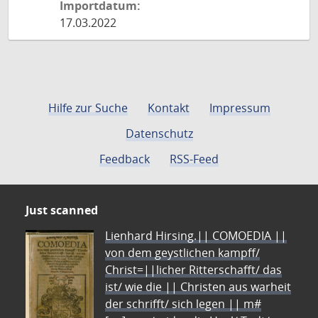
Importdatum:
17.03.2022
Hilfe zur Suche
Kontakt
Impressum
Datenschutz
Feedback
RSS-Feed
Just scanned
Lienhard Hirsing.|| COMOEDIA ||
von dem geystlichen kampff/
Christ=||licher Ritterschafft/ das
ist/ wie die || Christen aus warheit
der schrifft/ sich legen || m#