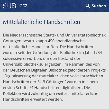
search
Suchen
GDZ
Mittelalterliche Handschriften
Die Niedersächsische Staats- und Universitätsbibliothek
Göttingen besitzt knapp 450 abendländische
mittelalterliche Handschriften. Die Handschriften
wurden seit der Gründung der Bibliothek im Jahr 1734
sukzessive erworben, um den Bestand der
Universalbibliothek zu ergänzen. Im Rahmen des von
der Deutschen Digitalen Bibliothek geförderten Projekts
„Digitalisierung der mittelalterlichen volkssprachlichen
Handschriften der SUB Göttingen“ wurden in einem
ersten Schritt 74 Handschriften digitalisiert. Die
Kollektion wird zukünftig um weitere mittelalterliche
Handschriften erweitert werden.