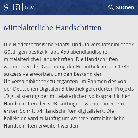
search
Suchen
GDZ
Mittelalterliche Handschriften
Die Niedersächsische Staats- und Universitätsbibliothek
Göttingen besitzt knapp 450 abendländische
mittelalterliche Handschriften. Die Handschriften
wurden seit der Gründung der Bibliothek im Jahr 1734
sukzessive erworben, um den Bestand der
Universalbibliothek zu ergänzen. Im Rahmen des von
der Deutschen Digitalen Bibliothek geförderten Projekts
„Digitalisierung der mittelalterlichen volkssprachlichen
Handschriften der SUB Göttingen“ wurden in einem
ersten Schritt 74 Handschriften digitalisiert. Die
Kollektion wird zukünftig um weitere mittelalterliche
Handschriften erweitert werden.