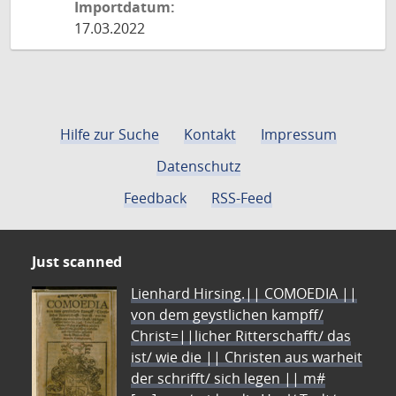
Importdatum:
17.03.2022
Hilfe zur Suche
Kontakt
Impressum
Datenschutz
Feedback
RSS-Feed
Just scanned
Lienhard Hirsing.|| COMOEDIA ||
von dem geystlichen kampff/
Christ=||licher Ritterschafft/ das
ist/ wie die || Christen aus warheit
der schrifft/ sich legen || m#