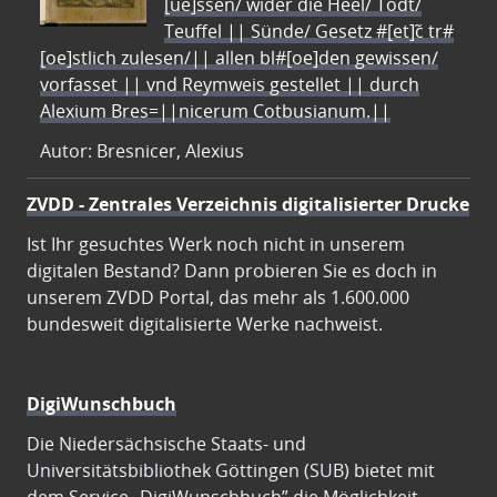
[ue]ssen/ wider die Heel/ Todt/
Teuffel || Sünde/ Gesetz #[et]c̃ tr#
[oe]stlich zulesen/|| allen bl#[oe]den gewissen/
vorfasset || vnd Reymweis gestellet || durch
Alexium Bres=||nicerum Cotbusianum.||
Autor: Bresnicer, Alexius
ZVDD - Zentrales Verzeichnis digitalisierter Drucke
Ist Ihr gesuchtes Werk noch nicht in unserem
digitalen Bestand? Dann probieren Sie es doch in
unserem ZVDD Portal, das mehr als 1.600.000
bundesweit digitalisierte Werke nachweist.
DigiWunschbuch
Die Niedersächsische Staats- und
Universitätsbibliothek Göttingen (SUB) bietet mit