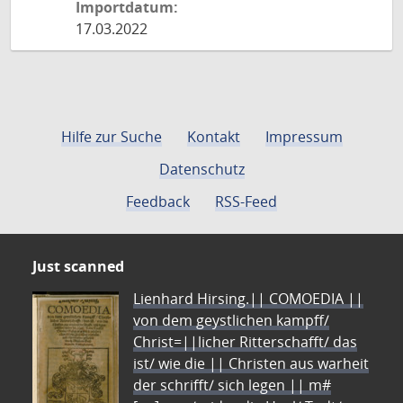
Importdatum:
17.03.2022
Hilfe zur Suche
Kontakt
Impressum
Datenschutz
Feedback
RSS-Feed
Just scanned
Lienhard Hirsing.|| COMOEDIA ||
von dem geystlichen kampff/
Christ=||licher Ritterschafft/ das
ist/ wie die || Christen aus warheit
der schrifft/ sich legen || m#