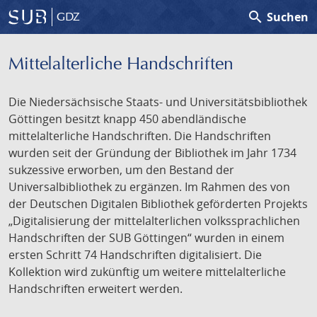
search
Suchen
GDZ
Mittelalterliche Handschriften
Die Niedersächsische Staats- und Universitätsbibliothek
Göttingen besitzt knapp 450 abendländische
mittelalterliche Handschriften. Die Handschriften
wurden seit der Gründung der Bibliothek im Jahr 1734
sukzessive erworben, um den Bestand der
Universalbibliothek zu ergänzen. Im Rahmen des von
der Deutschen Digitalen Bibliothek geförderten Projekts
„Digitalisierung der mittelalterlichen volkssprachlichen
Handschriften der SUB Göttingen“ wurden in einem
ersten Schritt 74 Handschriften digitalisiert. Die
Kollektion wird zukünftig um weitere mittelalterliche
Handschriften erweitert werden.