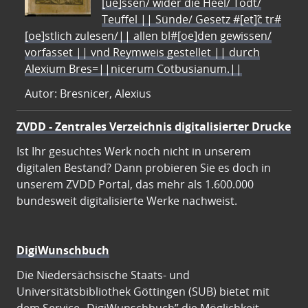
[ue]ssen/ wider die Heel/ Todt/
Teuffel || Sünde/ Gesetz #[et]c̃ tr#
[oe]stlich zulesen/|| allen bl#[oe]den gewissen/
vorfasset || vnd Reymweis gestellet || durch
Alexium Bres=||nicerum Cotbusianum.||
Autor: Bresnicer, Alexius
ZVDD - Zentrales Verzeichnis digitalisierter Drucke
Ist Ihr gesuchtes Werk noch nicht in unserem
digitalen Bestand? Dann probieren Sie es doch in
unserem ZVDD Portal, das mehr als 1.600.000
bundesweit digitalisierte Werke nachweist.
DigiWunschbuch
Die Niedersächsische Staats- und
Universitätsbibliothek Göttingen (SUB) bietet mit