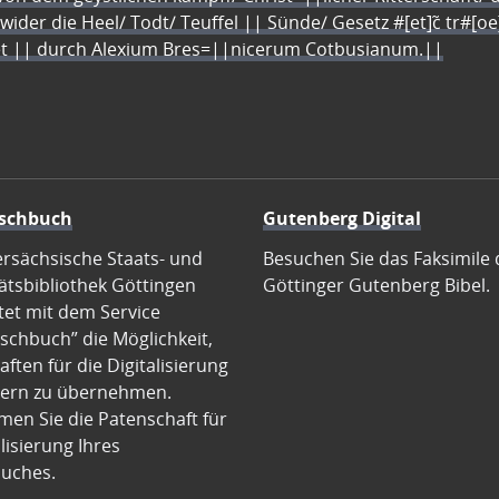
 wider die Heel/ Todt/ Teuffel || Sünde/ Gesetz #[et]c̃ tr#[o
let || durch Alexium Bres=||nicerum Cotbusianum.||
schbuch
Gutenberg Digital
ersächsische Staats- und
Besuchen Sie das Faksimile 
ätsbibliothek Göttingen
Göttinger Gutenberg Bibel.
tet mit dem Service
schbuch” die Möglichkeit,
ften für die Digitalisierung
ern zu übernehmen.
en Sie die Patenschaft für
alisierung Ihres
uches.