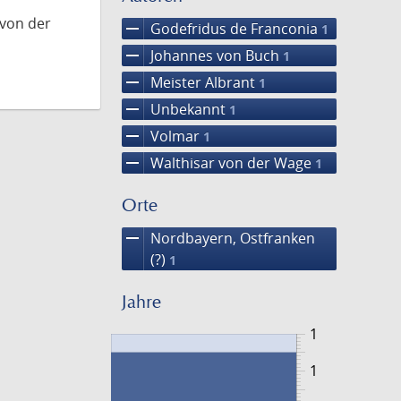
 von der
remove
Godefridus de Franconia
1
remove
Johannes von Buch
1
remove
Meister Albrant
1
remove
Unbekannt
1
remove
Volmar
1
remove
Walthisar von der Wage
1
Orte
remove
Nordbayern, Ostfranken
(?)
1
Jahre
1
1