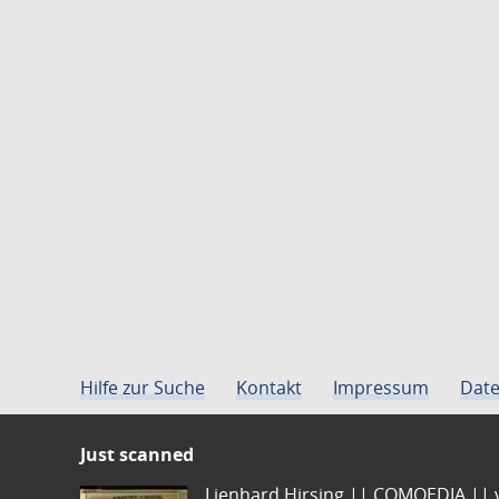
Hilfe zur Suche
Kontakt
Impressum
Date
Just scanned
Lienhard Hirsing.|| COMOEDIA || vo