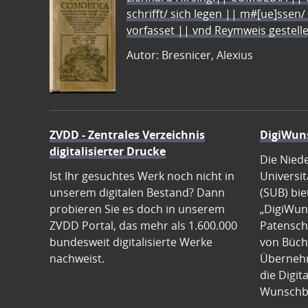
schrifft/ sich legen || m#[ue]ssen/
vorfasset || vnd Reymweis gestel
Autor: Bresnicer, Alexius
ZVDD - Zentrales Verzeichnis
DigiWun
digitalisierter Drucke
Die Nied
Ist Ihr gesuchtes Werk noch nicht in
Universit
unserem digitalen Bestand? Dann
(SUB) bie
probieren Sie es doch in unserem
„DigiWun
ZVDD Portal, das mehr als 1.600.000
Patenscha
bundesweit digitalisierte Werke
von Büch
nachweist.
Übernehm
die Digit
Wunschb