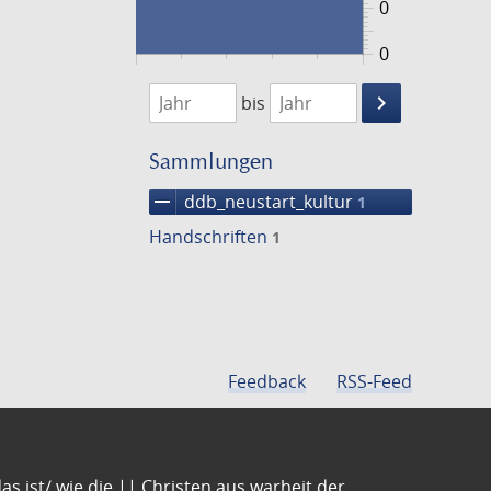
0
0
1474
1475
keyboard_arrow_right
bis
Suche
einschränke
Sammlungen
remove
ddb_neustart_kultur
1
Handschriften
1
Feedback
RSS-Feed
s ist/ wie die || Christen aus warheit der