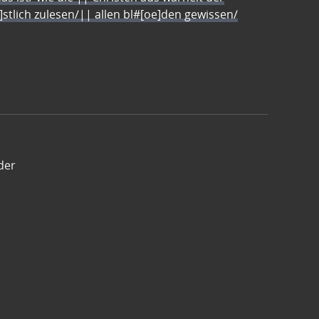
e]stlich zulesen/|| allen bl#[oe]den gewissen/
der