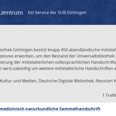
gszentrum
Ein Service der SUB Göttingen
liothek Göttingen besitzt knapp 450 abendländische mittela
ukzessive erworben, um den Bestand der Universalbibliothe
lisierung der mittelalterlichen volkssprachlichen Handschri
ion wird zukünftig um weitere mittelalterliche Handschriften
ultur und Medien, Deutsche Digitale Bibliothek, Neustart 
1 Treff
sch-medizinisch-naturkundliche Sammelhandschrift