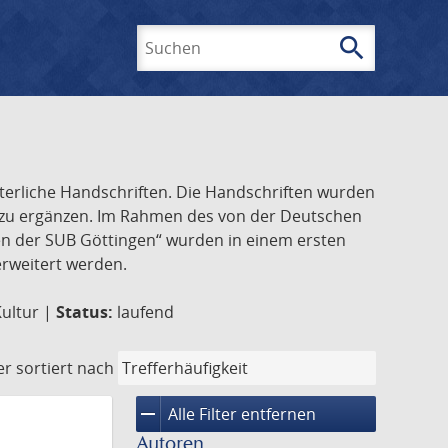
search
Suchen
lterliche Handschriften. Die Handschriften wurden
k zu ergänzen. Im Rahmen des von der Deutschen
ften der SUB Göttingen“ wurden in einem ersten
 erweitert werden.
Kultur |
Status:
laufend
er
sortiert nach
remove
Alle Filter entfernen
Autoren