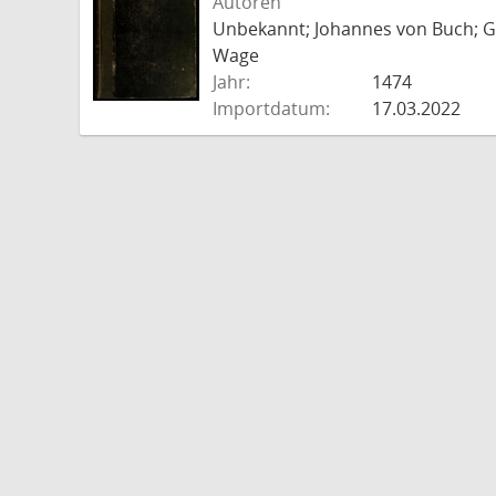
Autoren
Unbekannt; Johannes von Buch; Go
Wage
Jahr:
1474
Importdatum:
17.03.2022