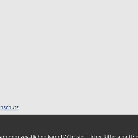
nschutz
n dem geystlichen kampff/ Christ=||licher Ritterschafft/ da