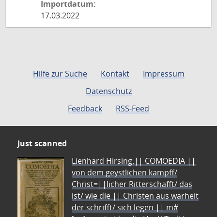
Importdatum:
17.03.2022
Hilfe zur Suche
Kontakt
Impressum
Datenschutz
Feedback
RSS-Feed
Just scanned
Lienhard Hirsing.|| COMOEDIA ||
von dem geystlichen kampff/
Christ=||licher Ritterschafft/ das
ist/ wie die || Christen aus warheit
der schrifft/ sich legen || m#