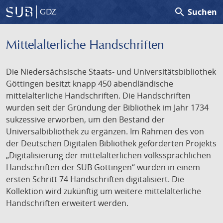
search
Suchen
GDZ
Mittelalterliche Handschriften
Die Niedersächsische Staats- und Universitätsbibliothek
Göttingen besitzt knapp 450 abendländische
mittelalterliche Handschriften. Die Handschriften
wurden seit der Gründung der Bibliothek im Jahr 1734
sukzessive erworben, um den Bestand der
Universalbibliothek zu ergänzen. Im Rahmen des von
der Deutschen Digitalen Bibliothek geförderten Projekts
„Digitalisierung der mittelalterlichen volkssprachlichen
Handschriften der SUB Göttingen“ wurden in einem
ersten Schritt 74 Handschriften digitalisiert. Die
Kollektion wird zukünftig um weitere mittelalterliche
Handschriften erweitert werden.