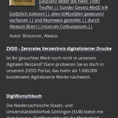
[ue]ssen/ wider die Heel/ Todt/
Teuffel || Sünde/ Gesetz #[et]c̃ tr#
[oe]stlich zulesen/|| allen bl#[oe]den gewissen/
vorfasset || vnd Reymweis gestellet || durch
Alexium Bres=||nicerum Cotbusianum.||
Autor: Bresnicer, Alexius
ZVDD - Zentrales Verzeichnis digitalisierter Drucke
Ist Ihr gesuchtes Werk noch nicht in unserem
digitalen Bestand? Dann probieren Sie es doch in
unserem ZVDD Portal, das mehr als 1.600.000
bundesweit digitalisierte Werke nachweist.
DigiWunschbuch
Die Niedersächsische Staats- und
Universitätsbibliothek Göttingen (SUB) bietet mit