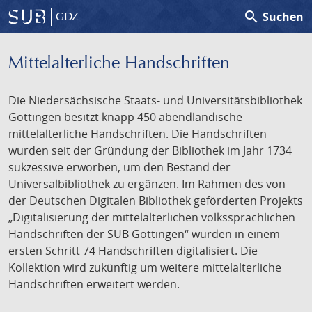
search
Suchen
GDZ
Mittelalterliche Handschriften
Die Niedersächsische Staats- und Universitätsbibliothek
Göttingen besitzt knapp 450 abendländische
mittelalterliche Handschriften. Die Handschriften
wurden seit der Gründung der Bibliothek im Jahr 1734
sukzessive erworben, um den Bestand der
Universalbibliothek zu ergänzen. Im Rahmen des von
der Deutschen Digitalen Bibliothek geförderten Projekts
„Digitalisierung der mittelalterlichen volkssprachlichen
Handschriften der SUB Göttingen“ wurden in einem
ersten Schritt 74 Handschriften digitalisiert. Die
Kollektion wird zukünftig um weitere mittelalterliche
Handschriften erweitert werden.