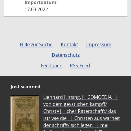
Importdatum:
17.03.2022
Hilfe zur Suche
Kontakt
Impressum
Datenschutz
Feedback
RSS-Feed
Just scanned
Lienhard Hirsing.|| COMOEDIA ||
von dem geystlichen kampff/
Christ=||licher Ritterschafft/ das
ist/ wie die || Christen aus warheit
der schrifft/ sich legen || m#