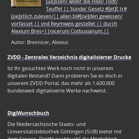
[ue]ssen/ wider die Heel/ Todt/
Teuffel || Sünde/ Gesetz #[et]c̃ tr#
[oe]stlich zulesen/|| allen bl#[oe]den gewissen/
vorfasset || vnd Reymweis gestellet || durch
Alexium Bres=||nicerum Cotbusianum.||
Autor: Bresnicer, Alexius
ZVDD - Zentrales Verzeichnis digitalisierter Drucke
Ist Ihr gesuchtes Werk noch nicht in unserem
digitalen Bestand? Dann probieren Sie es doch in
unserem ZVDD Portal, das mehr als 1.600.000
bundesweit digitalisierte Werke nachweist.
DigiWunschbuch
Die Niedersächsische Staats- und
Universitätsbibliothek Göttingen (SUB) bietet mit