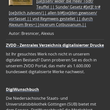
[ue]ssen/ wider die Heel/ Todt/
Teuffel || Sünde/ Gesetz #[et]c̃ tr#
[oe]stlich zulesen/|| allen bl#[oe]den gewissen/
vorfasset || vnd Reymweis gestellet || durch
Alexium Bres=||nicerum Cotbusianum.||
Autor: Bresnicer, Alexius
ZVDD - Zentrales Verzeichnis digitalisierter Drucke
Ist Ihr gesuchtes Werk noch nicht in unserem
digitalen Bestand? Dann probieren Sie es doch in
unserem ZVDD Portal, das mehr als 1.600.000
bundesweit digitalisierte Werke nachweist.
DigiWunschbuch
Die Niedersächsische Staats- und
Universitätsbibliothek Göttingen (SUB) bietet mit