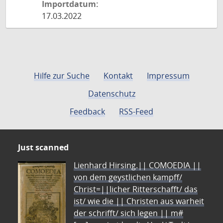
Importdatum:
17.03.2022
Hilfe zur Suche
Kontakt
Impressum
Datenschutz
Feedback
RSS-Feed
Just scanned
Lienhard Hirsing.|| COMOEDIA ||
von dem geystlichen kampff/
Christ=||licher Ritterschafft/ das
ist/ wie die || Christen aus warheit
der schrifft/ sich legen || m#