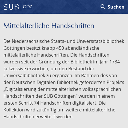
search
Suchen
GDZ
Mittelalterliche Handschriften
Die Niedersächsische Staats- und Universitätsbibliothek
Göttingen besitzt knapp 450 abendländische
mittelalterliche Handschriften. Die Handschriften
wurden seit der Gründung der Bibliothek im Jahr 1734
sukzessive erworben, um den Bestand der
Universalbibliothek zu ergänzen. Im Rahmen des von
der Deutschen Digitalen Bibliothek geförderten Projekts
„Digitalisierung der mittelalterlichen volkssprachlichen
Handschriften der SUB Göttingen“ wurden in einem
ersten Schritt 74 Handschriften digitalisiert. Die
Kollektion wird zukünftig um weitere mittelalterliche
Handschriften erweitert werden.