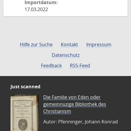
Importdatum:
17.03.2022
Hilfe zur Suche
Kontakt
Impressum
Datenschutz
Feedback
RSS-Feed
Just scanned
Die Familie von Eden oder
gemeinnüzige Bibliothek des
Christianism
Autor: Pfenninger, Johann Konrad