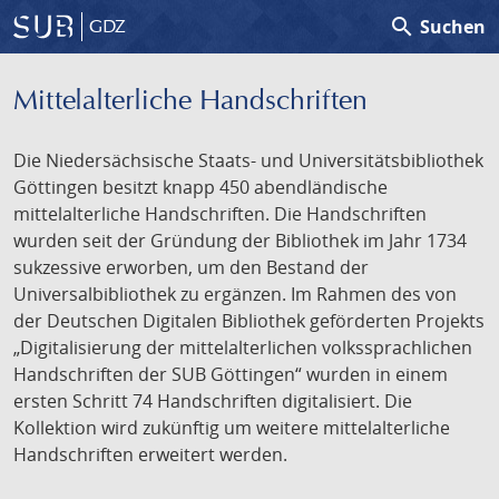
search
Suchen
GDZ
Mittelalterliche Handschriften
Die Niedersächsische Staats- und Universitätsbibliothek
Göttingen besitzt knapp 450 abendländische
mittelalterliche Handschriften. Die Handschriften
wurden seit der Gründung der Bibliothek im Jahr 1734
sukzessive erworben, um den Bestand der
Universalbibliothek zu ergänzen. Im Rahmen des von
der Deutschen Digitalen Bibliothek geförderten Projekts
„Digitalisierung der mittelalterlichen volkssprachlichen
Handschriften der SUB Göttingen“ wurden in einem
ersten Schritt 74 Handschriften digitalisiert. Die
Kollektion wird zukünftig um weitere mittelalterliche
Handschriften erweitert werden.