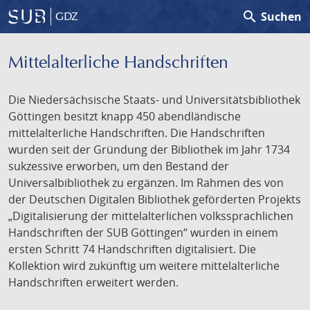
search
Suchen
GDZ
Mittelalterliche Handschriften
Die Niedersächsische Staats- und Universitätsbibliothek
Göttingen besitzt knapp 450 abendländische
mittelalterliche Handschriften. Die Handschriften
wurden seit der Gründung der Bibliothek im Jahr 1734
sukzessive erworben, um den Bestand der
Universalbibliothek zu ergänzen. Im Rahmen des von
der Deutschen Digitalen Bibliothek geförderten Projekts
„Digitalisierung der mittelalterlichen volkssprachlichen
Handschriften der SUB Göttingen“ wurden in einem
ersten Schritt 74 Handschriften digitalisiert. Die
Kollektion wird zukünftig um weitere mittelalterliche
Handschriften erweitert werden.