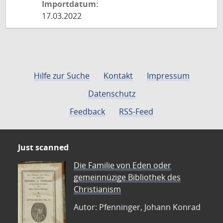
Importdatum:
17.03.2022
Hilfe zur Suche
Kontakt
Impressum
Datenschutz
Feedback
RSS-Feed
Just scanned
Die Familie von Eden oder
gemeinnüzige Bibliothek des
Christianism
Autor: Pfenninger, Johann Konrad