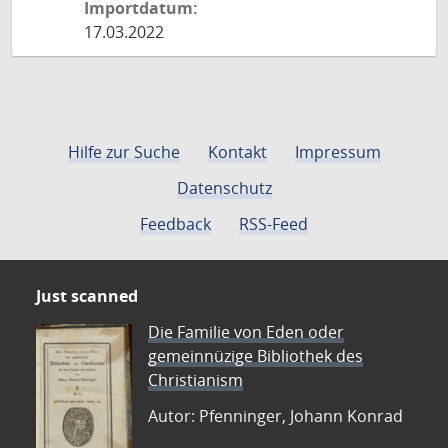
Importdatum:
17.03.2022
Hilfe zur Suche
Kontakt
Impressum
Datenschutz
Feedback
RSS-Feed
Just scanned
Die Familie von Eden oder
gemeinnüzige Bibliothek des
Christianism
Autor: Pfenninger, Johann Konrad