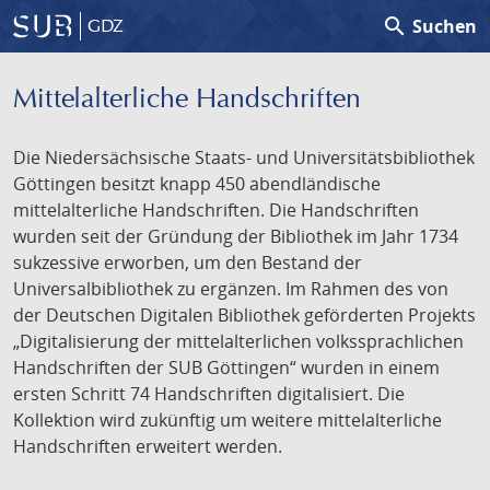
search
Suchen
GDZ
Mittelalterliche Handschriften
Die Niedersächsische Staats- und Universitätsbibliothek
Göttingen besitzt knapp 450 abendländische
mittelalterliche Handschriften. Die Handschriften
wurden seit der Gründung der Bibliothek im Jahr 1734
sukzessive erworben, um den Bestand der
Universalbibliothek zu ergänzen. Im Rahmen des von
der Deutschen Digitalen Bibliothek geförderten Projekts
„Digitalisierung der mittelalterlichen volkssprachlichen
Handschriften der SUB Göttingen“ wurden in einem
ersten Schritt 74 Handschriften digitalisiert. Die
Kollektion wird zukünftig um weitere mittelalterliche
Handschriften erweitert werden.