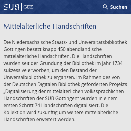
search
Suchen
GDZ
Mittelalterliche Handschriften
Die Niedersächsische Staats- und Universitätsbibliothek
Göttingen besitzt knapp 450 abendländische
mittelalterliche Handschriften. Die Handschriften
wurden seit der Gründung der Bibliothek im Jahr 1734
sukzessive erworben, um den Bestand der
Universalbibliothek zu ergänzen. Im Rahmen des von
der Deutschen Digitalen Bibliothek geförderten Projekts
„Digitalisierung der mittelalterlichen volkssprachlichen
Handschriften der SUB Göttingen“ wurden in einem
ersten Schritt 74 Handschriften digitalisiert. Die
Kollektion wird zukünftig um weitere mittelalterliche
Handschriften erweitert werden.