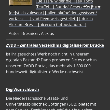
[ue]ssen/ wider die Heel/ Todt/
Teuffel || Sünde/ Gesetz #[et]c̃ tr#
[oe]stlich zulesen/|| allen bl#[oe]den gewissen/
vorfasset || vnd Reymweis gestellet || durch
Alexium Bres=||nicerum Cotbusianum.||
Autor: Bresnicer, Alexius
ZVDD - Zentrales Verzeichnis digitalisierter Drucke
Ist Ihr gesuchtes Werk noch nicht in unserem
digitalen Bestand? Dann probieren Sie es doch in
unserem ZVDD Portal, das mehr als 1.600.000
bundesweit digitalisierte Werke nachweist.
DigiWunschbuch
Die Niedersächsische Staats- und
Universitätsbibliothek Göttingen (SUB) bietet mit