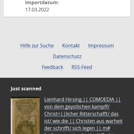
Importdatum:
17.03.2022
Hilfe zur Suche
Kontakt
Impressum
Datenschutz
Feedback
RSS-Feed
Just scanned
Lienhard Hirsing.|| COMOEDIA ||
von dem geystlichen kampff/
Christ=||licher Ritterschafft/ das
ist/ wie die || Christen aus warheit
der schrifft/ sich legen || m#