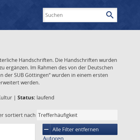
search
Suchen
lterliche Handschriften. Die Handschriften wurden
k zu ergänzen. Im Rahmen des von der Deutschen
ften der SUB Göttingen“ wurden in einem ersten
 erweitert werden.
Kultur |
Status:
laufend
er
sortiert nach
remove
Alle Filter entfernen
Autoren