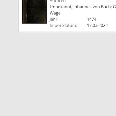
Autoren
Unbekannt; Johannes von Buch; Go
Wage
Jahr:
1474
Importdatum:
17.03.2022