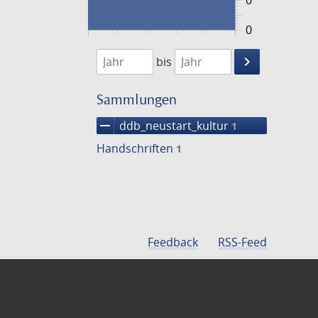
0
0
1474
1475
keyboard_arrow_right
bis
Suche
einschränke
Sammlungen
remove
ddb_neustart_kultur
1
Handschriften
1
Feedback
RSS-Feed