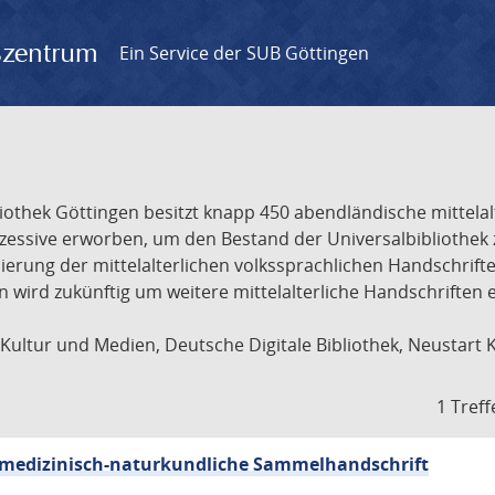
gszentrum
Ein Service der SUB Göttingen
liothek Göttingen besitzt knapp 450 abendländische mittela
ukzessive erworben, um den Bestand der Universalbibliothe
lisierung der mittelalterlichen volkssprachlichen Handschri
ion wird zukünftig um weitere mittelalterliche Handschriften
ultur und Medien, Deutsche Digitale Bibliothek, Neustart 
1 Treff
sch-medizinisch-naturkundliche Sammelhandschrift