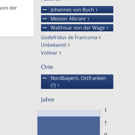
 von der
remove
Johannes von Buch
1
remove
Meister Albrant
1
remove
Walthisar von der Wage
1
Godefridus de Franconia
1
Unbekannt
1
Volmar
1
Orte
remove
Nordbayern, Ostfranken
(?)
1
Jahre
1
1