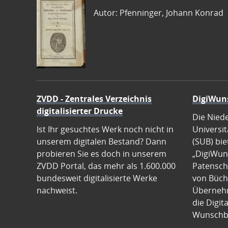
Autor: Pfenninger, Johann Konrad
ZVDD - Zentrales Verzeichnis
DigiWun
digitalisierter Drucke
Die Nied
Ist Ihr gesuchtes Werk noch nicht in
Universit
unserem digitalen Bestand? Dann
(SUB) bie
probieren Sie es doch in unserem
„DigiWun
ZVDD Portal, das mehr als 1.600.000
Patenscha
bundesweit digitalisierte Werke
von Büch
nachweist.
Übernehm
die Digit
Wunschb