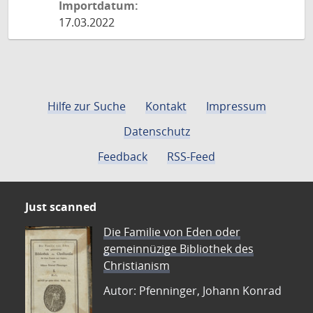
Importdatum:
17.03.2022
Hilfe zur Suche
Kontakt
Impressum
Datenschutz
Feedback
RSS-Feed
Just scanned
Die Familie von Eden oder
gemeinnüzige Bibliothek des
Christianism
Autor: Pfenninger, Johann Konrad