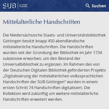
search
Suchen
GDZ
Mittelalterliche Handschriften
Die Niedersächsische Staats- und Universitätsbibliothek
Göttingen besitzt knapp 450 abendländische
mittelalterliche Handschriften. Die Handschriften
wurden seit der Gründung der Bibliothek im Jahr 1734
sukzessive erworben, um den Bestand der
Universalbibliothek zu ergänzen. Im Rahmen des von
der Deutschen Digitalen Bibliothek geförderten Projekts
„Digitalisierung der mittelalterlichen volkssprachlichen
Handschriften der SUB Göttingen“ wurden in einem
ersten Schritt 74 Handschriften digitalisiert. Die
Kollektion wird zukünftig um weitere mittelalterliche
Handschriften erweitert werden.