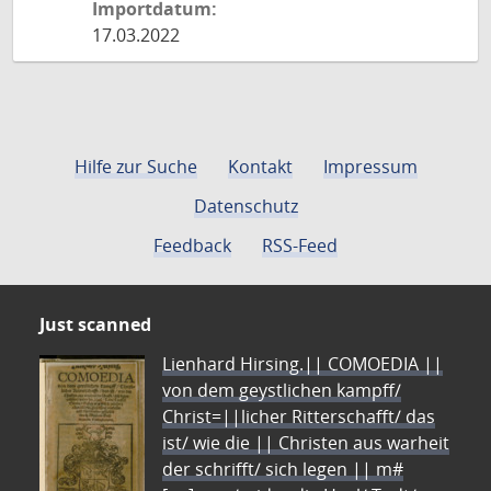
Importdatum:
17.03.2022
Hilfe zur Suche
Kontakt
Impressum
Datenschutz
Feedback
RSS-Feed
Just scanned
Lienhard Hirsing.|| COMOEDIA ||
von dem geystlichen kampff/
Christ=||licher Ritterschafft/ das
ist/ wie die || Christen aus warheit
der schrifft/ sich legen || m#