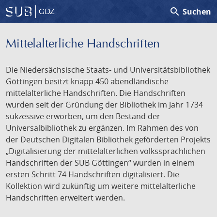
search
Suchen
GDZ
Mittelalterliche Handschriften
Die Niedersächsische Staats- und Universitätsbibliothek
Göttingen besitzt knapp 450 abendländische
mittelalterliche Handschriften. Die Handschriften
wurden seit der Gründung der Bibliothek im Jahr 1734
sukzessive erworben, um den Bestand der
Universalbibliothek zu ergänzen. Im Rahmen des von
der Deutschen Digitalen Bibliothek geförderten Projekts
„Digitalisierung der mittelalterlichen volkssprachlichen
Handschriften der SUB Göttingen“ wurden in einem
ersten Schritt 74 Handschriften digitalisiert. Die
Kollektion wird zukünftig um weitere mittelalterliche
Handschriften erweitert werden.