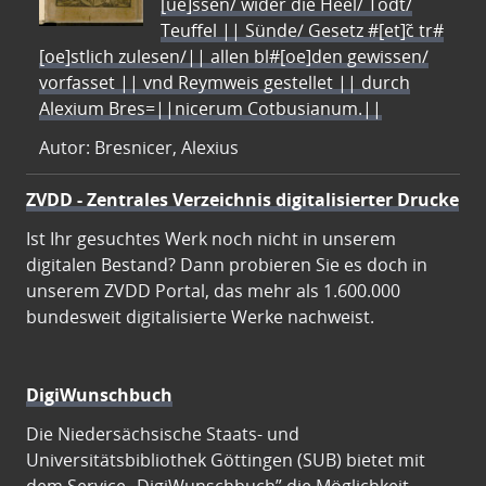
[ue]ssen/ wider die Heel/ Todt/
Teuffel || Sünde/ Gesetz #[et]c̃ tr#
[oe]stlich zulesen/|| allen bl#[oe]den gewissen/
vorfasset || vnd Reymweis gestellet || durch
Alexium Bres=||nicerum Cotbusianum.||
Autor: Bresnicer, Alexius
ZVDD - Zentrales Verzeichnis digitalisierter Drucke
Ist Ihr gesuchtes Werk noch nicht in unserem
digitalen Bestand? Dann probieren Sie es doch in
unserem ZVDD Portal, das mehr als 1.600.000
bundesweit digitalisierte Werke nachweist.
DigiWunschbuch
Die Niedersächsische Staats- und
Universitätsbibliothek Göttingen (SUB) bietet mit