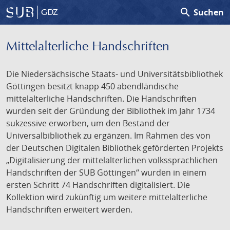
search
Suchen
GDZ
Mittelalterliche Handschriften
Die Niedersächsische Staats- und Universitätsbibliothek
Göttingen besitzt knapp 450 abendländische
mittelalterliche Handschriften. Die Handschriften
wurden seit der Gründung der Bibliothek im Jahr 1734
sukzessive erworben, um den Bestand der
Universalbibliothek zu ergänzen. Im Rahmen des von
der Deutschen Digitalen Bibliothek geförderten Projekts
„Digitalisierung der mittelalterlichen volkssprachlichen
Handschriften der SUB Göttingen“ wurden in einem
ersten Schritt 74 Handschriften digitalisiert. Die
Kollektion wird zukünftig um weitere mittelalterliche
Handschriften erweitert werden.