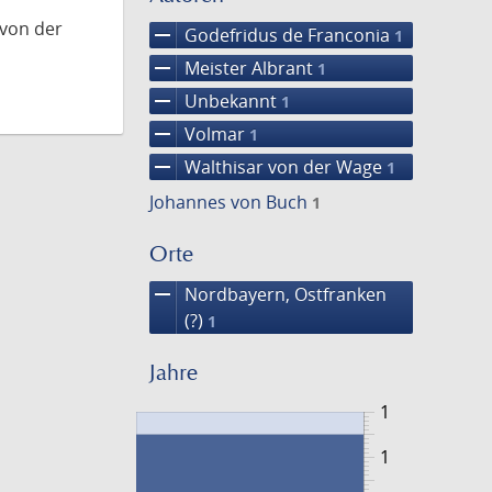
 von der
remove
Godefridus de Franconia
1
remove
Meister Albrant
1
remove
Unbekannt
1
remove
Volmar
1
remove
Walthisar von der Wage
1
Johannes von Buch
1
Orte
remove
Nordbayern, Ostfranken
(?)
1
Jahre
1
1