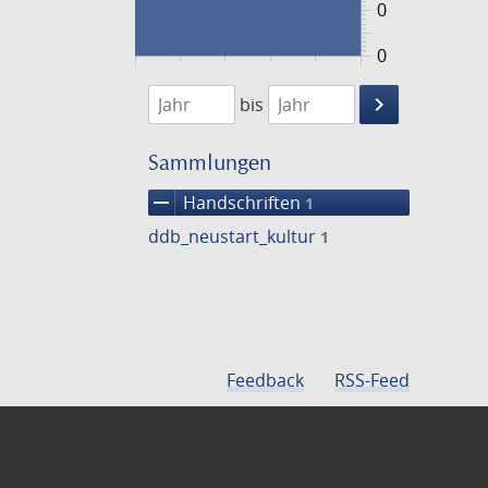
0
0
1474
1475
keyboard_arrow_right
bis
Suche
einschränke
Sammlungen
remove
Handschriften
1
ddb_neustart_kultur
1
Feedback
RSS-Feed