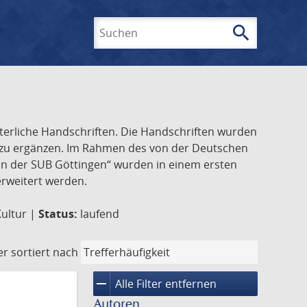
search
Suchen
lterliche Handschriften. Die Handschriften wurden
k zu ergänzen. Im Rahmen des von der Deutschen
ften der SUB Göttingen“ wurden in einem ersten
 erweitert werden.
Kultur |
Status:
laufend
er
sortiert nach
remove
Alle Filter entfernen
Autoren