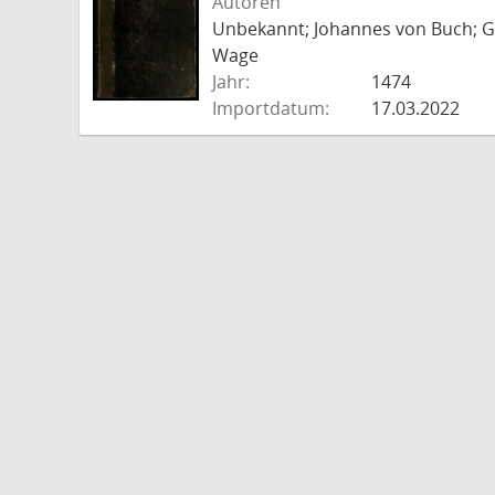
Autoren
Unbekannt; Johannes von Buch; Go
Wage
Jahr:
1474
Importdatum:
17.03.2022