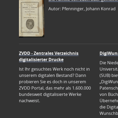
Autor: Pfenninger, Johann Konrad
ZVDD - Zentrales Verzeichnis
DigiWun
digitalisierter Drucke
Die Nied
Ist Ihr gesuchtes Werk noch nicht in
Universit
unserem digitalen Bestand? Dann
(SUB) bie
probieren Sie es doch in unserem
„DigiWun
ZVDD Portal, das mehr als 1.600.000
Patenscha
bundesweit digitalisierte Werke
von Büch
nachweist.
Übernehm
die Digit
Wunschb