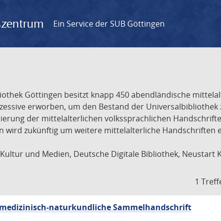
gszentrum
Ein Service der SUB Göttingen
liothek Göttingen besitzt knapp 450 abendländische mittela
ukzessive erworben, um den Bestand der Universalbibliothe
lisierung der mittelalterlichen volkssprachlichen Handschri
ion wird zukünftig um weitere mittelalterliche Handschriften
ultur und Medien, Deutsche Digitale Bibliothek, Neustart 
1 Treff
sch-medizinisch-naturkundliche Sammelhandschrift