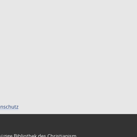
nschutz
üzige Bibliothek des Christianism