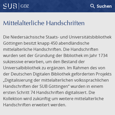
search
Suchen
GDZ
Mittelalterliche Handschriften
Die Niedersächsische Staats- und Universitätsbibliothek
Göttingen besitzt knapp 450 abendländische
mittelalterliche Handschriften. Die Handschriften
wurden seit der Gründung der Bibliothek im Jahr 1734
sukzessive erworben, um den Bestand der
Universalbibliothek zu ergänzen. Im Rahmen des von
der Deutschen Digitalen Bibliothek geförderten Projekts
„Digitalisierung der mittelalterlichen volkssprachlichen
Handschriften der SUB Göttingen“ wurden in einem
ersten Schritt 74 Handschriften digitalisiert. Die
Kollektion wird zukünftig um weitere mittelalterliche
Handschriften erweitert werden.