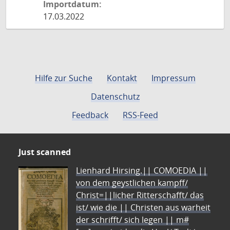
Importdatum:
17.03.2022
Hilfe zur Suche
Kontakt
Impressum
Datenschutz
Feedback
RSS-Feed
Just scanned
Lienhard Hirsing.|| COMOEDIA ||
von dem geystlichen kampff/
Christ=||licher Ritterschafft/ das
ist/ wie die || Christen aus warheit
der schrifft/ sich legen || m#