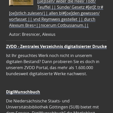
[ue]ssen/ wider die Heel/ Todt/
Teuffel || Sünde/ Gesetz #[et]c̃ tr#
[oe]stlich zulesen/|| allen bl#[oe]den gewissen/
vorfasset || vnd Reymweis gestellet || durch
Alexium Bres=||nicerum Cotbusianum.||
Autor: Bresnicer, Alexius
ZVDD - Zentrales Verzeichnis digitalisierter Drucke
Ist Ihr gesuchtes Werk noch nicht in unserem
digitalen Bestand? Dann probieren Sie es doch in
unserem ZVDD Portal, das mehr als 1.600.000
bundesweit digitalisierte Werke nachweist.
DigiWunschbuch
Die Niedersächsische Staats- und
Universitätsbibliothek Göttingen (SUB) bietet mit