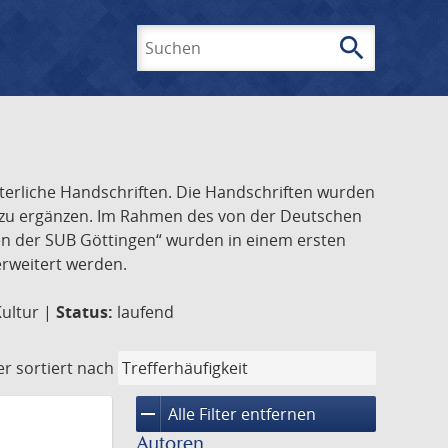
search
Suchen
lterliche Handschriften. Die Handschriften wurden
k zu ergänzen. Im Rahmen des von der Deutschen
ften der SUB Göttingen“ wurden in einem ersten
 erweitert werden.
Kultur |
Status:
laufend
er
sortiert nach
remove
Alle Filter entfernen
Autoren