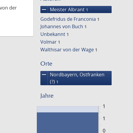
 von der
remove
Meister Albrant
1
Godefridus de Franconia
1
Johannes von Buch
1
Unbekannt
1
Volmar
1
Walthisar von der Wage
1
Orte
remove
Nordbayern, Ostfranken
(?)
1
Jahre
1
1
0