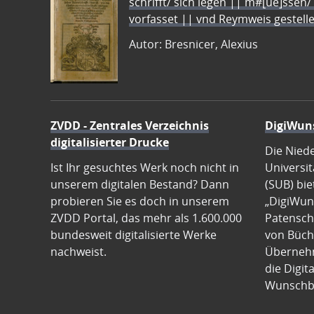
schrifft/ sich legen || m#[ue]ssen/
vorfasset || vnd Reymweis gestel
Autor: Bresnicer, Alexius
ZVDD - Zentrales Verzeichnis
DigiWun
digitalisierter Drucke
Die Nied
Ist Ihr gesuchtes Werk noch nicht in
Universit
unserem digitalen Bestand? Dann
(SUB) bie
probieren Sie es doch in unserem
„DigiWun
ZVDD Portal, das mehr als 1.600.000
Patenscha
bundesweit digitalisierte Werke
von Büch
nachweist.
Übernehm
die Digit
Wunschb