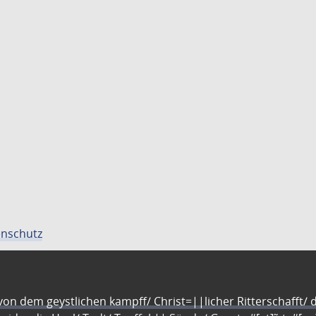
nschutz
n dem geystlichen kampff/ Christ=||licher Ritterschafft/ da