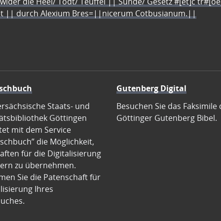
 wider die Heel/ Todt/ Teuffel || Sünde/ Gesetz #[et]c̃ tr#[o
let || durch Alexium Bres=||nicerum Cotbusianum.||
schbuch
Gutenberg Digital
ersächsische Staats- und
Besuchen Sie das Faksimile 
ätsbibliothek Göttingen
Göttinger Gutenberg Bibel.
tet mit dem Service
schbuch” die Möglichkeit,
ften für die Digitalisierung
ern zu übernehmen.
en Sie die Patenschaft für
alisierung Ihres
uches.