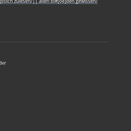
e]stlich zulesen/|| allen bl#[oe]den gewissen/
der