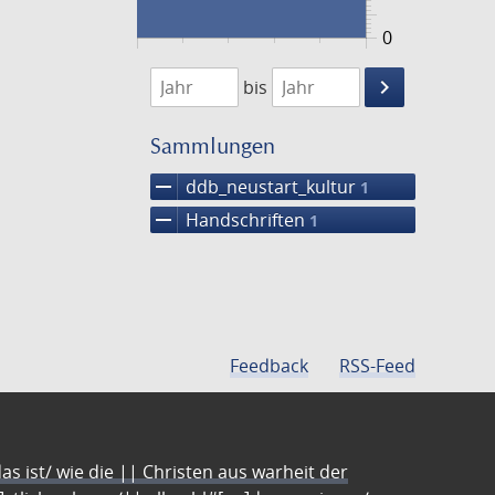
0
1474
1475
keyboard_arrow_right
bis
Suche
einschränke
Sammlungen
remove
ddb_neustart_kultur
1
remove
Handschriften
1
Feedback
RSS-Feed
s ist/ wie die || Christen aus warheit der