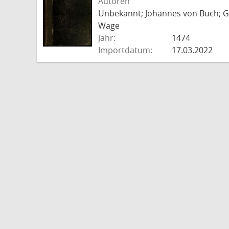
Autoren
Unbekannt; Johannes von Buch; Go
Wage
Jahr:
1474
Importdatum:
17.03.2022