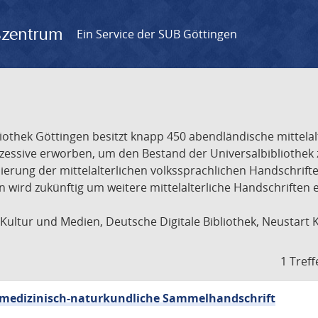
gszentrum
Ein Service der SUB Göttingen
liothek Göttingen besitzt knapp 450 abendländische mittela
ukzessive erworben, um den Bestand der Universalbibliothe
lisierung der mittelalterlichen volkssprachlichen Handschri
ion wird zukünftig um weitere mittelalterliche Handschriften
ultur und Medien, Deutsche Digitale Bibliothek, Neustart 
1 Treff
sch-medizinisch-naturkundliche Sammelhandschrift