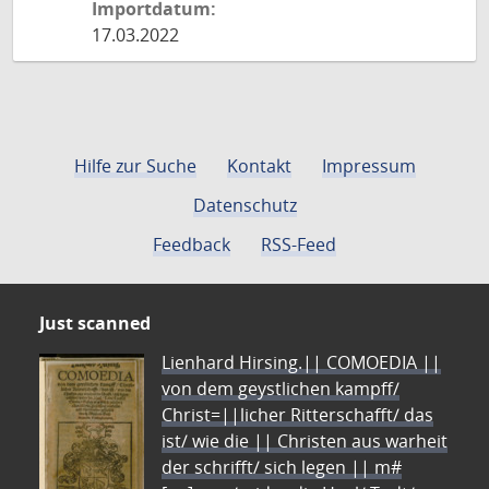
Importdatum:
17.03.2022
Hilfe zur Suche
Kontakt
Impressum
Datenschutz
Feedback
RSS-Feed
Just scanned
Lienhard Hirsing.|| COMOEDIA ||
von dem geystlichen kampff/
Christ=||licher Ritterschafft/ das
ist/ wie die || Christen aus warheit
der schrifft/ sich legen || m#