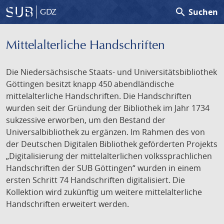
search
Suchen
GDZ
Mittelalterliche Handschriften
Die Niedersächsische Staats- und Universitätsbibliothek
Göttingen besitzt knapp 450 abendländische
mittelalterliche Handschriften. Die Handschriften
wurden seit der Gründung der Bibliothek im Jahr 1734
sukzessive erworben, um den Bestand der
Universalbibliothek zu ergänzen. Im Rahmen des von
der Deutschen Digitalen Bibliothek geförderten Projekts
„Digitalisierung der mittelalterlichen volkssprachlichen
Handschriften der SUB Göttingen“ wurden in einem
ersten Schritt 74 Handschriften digitalisiert. Die
Kollektion wird zukünftig um weitere mittelalterliche
Handschriften erweitert werden.