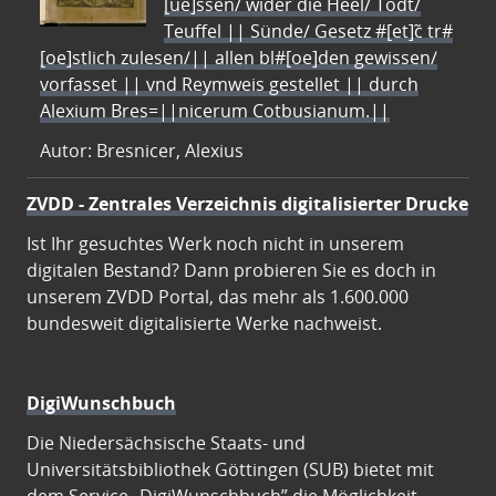
[ue]ssen/ wider die Heel/ Todt/
Teuffel || Sünde/ Gesetz #[et]c̃ tr#
[oe]stlich zulesen/|| allen bl#[oe]den gewissen/
vorfasset || vnd Reymweis gestellet || durch
Alexium Bres=||nicerum Cotbusianum.||
Autor: Bresnicer, Alexius
ZVDD - Zentrales Verzeichnis digitalisierter Drucke
Ist Ihr gesuchtes Werk noch nicht in unserem
digitalen Bestand? Dann probieren Sie es doch in
unserem ZVDD Portal, das mehr als 1.600.000
bundesweit digitalisierte Werke nachweist.
DigiWunschbuch
Die Niedersächsische Staats- und
Universitätsbibliothek Göttingen (SUB) bietet mit