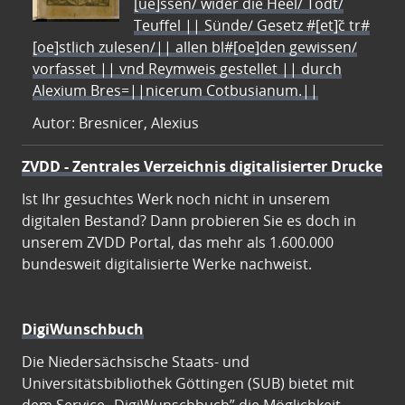
[ue]ssen/ wider die Heel/ Todt/
Teuffel || Sünde/ Gesetz #[et]c̃ tr#
[oe]stlich zulesen/|| allen bl#[oe]den gewissen/
vorfasset || vnd Reymweis gestellet || durch
Alexium Bres=||nicerum Cotbusianum.||
Autor: Bresnicer, Alexius
ZVDD - Zentrales Verzeichnis digitalisierter Drucke
Ist Ihr gesuchtes Werk noch nicht in unserem
digitalen Bestand? Dann probieren Sie es doch in
unserem ZVDD Portal, das mehr als 1.600.000
bundesweit digitalisierte Werke nachweist.
DigiWunschbuch
Die Niedersächsische Staats- und
Universitätsbibliothek Göttingen (SUB) bietet mit