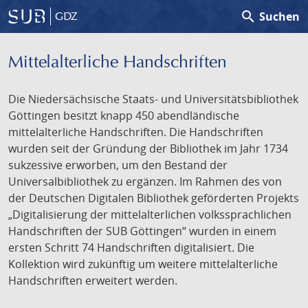
search
Suchen
GDZ
Mittelalterliche Handschriften
Die Niedersächsische Staats- und Universitätsbibliothek
Göttingen besitzt knapp 450 abendländische
mittelalterliche Handschriften. Die Handschriften
wurden seit der Gründung der Bibliothek im Jahr 1734
sukzessive erworben, um den Bestand der
Universalbibliothek zu ergänzen. Im Rahmen des von
der Deutschen Digitalen Bibliothek geförderten Projekts
„Digitalisierung der mittelalterlichen volkssprachlichen
Handschriften der SUB Göttingen“ wurden in einem
ersten Schritt 74 Handschriften digitalisiert. Die
Kollektion wird zukünftig um weitere mittelalterliche
Handschriften erweitert werden.