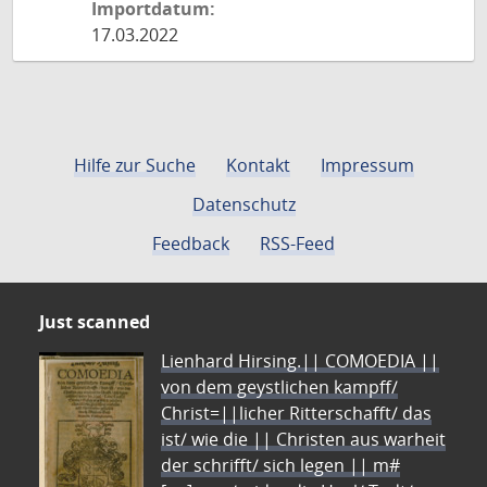
Importdatum:
17.03.2022
Hilfe zur Suche
Kontakt
Impressum
Datenschutz
Feedback
RSS-Feed
Just scanned
Lienhard Hirsing.|| COMOEDIA ||
von dem geystlichen kampff/
Christ=||licher Ritterschafft/ das
ist/ wie die || Christen aus warheit
der schrifft/ sich legen || m#