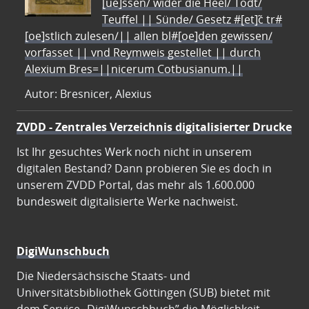
[ue]ssen/ wider die Heel/ Todt/
Teuffel || Sünde/ Gesetz #[et]c̃ tr#
[oe]stlich zulesen/|| allen bl#[oe]den gewissen/
vorfasset || vnd Reymweis gestellet || durch
Alexium Bres=||nicerum Cotbusianum.||
Autor: Bresnicer, Alexius
ZVDD - Zentrales Verzeichnis digitalisierter Drucke
Ist Ihr gesuchtes Werk noch nicht in unserem
digitalen Bestand? Dann probieren Sie es doch in
unserem ZVDD Portal, das mehr als 1.600.000
bundesweit digitalisierte Werke nachweist.
DigiWunschbuch
Die Niedersächsische Staats- und
Universitätsbibliothek Göttingen (SUB) bietet mit