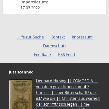
Importdatum:
17.03.2022
Hilfe zur Suche
Kontakt
Impressum
Datenschutz
Feedback
RSS-Feed
Just scanned
Lienhard Hirsing.|| COMOEDIA ||
von dem geystlichen kampff/
Christ=||licher Ritterschafft/ das
ist/ wie die || Christen aus warheit
der schrifft/ sich legen || m#