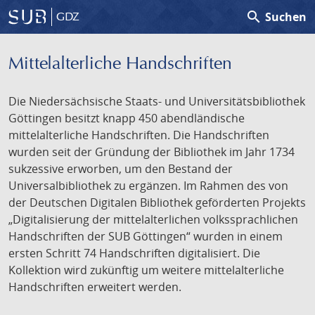
search
Suchen
GDZ
Mittelalterliche Handschriften
Die Niedersächsische Staats- und Universitätsbibliothek
Göttingen besitzt knapp 450 abendländische
mittelalterliche Handschriften. Die Handschriften
wurden seit der Gründung der Bibliothek im Jahr 1734
sukzessive erworben, um den Bestand der
Universalbibliothek zu ergänzen. Im Rahmen des von
der Deutschen Digitalen Bibliothek geförderten Projekts
„Digitalisierung der mittelalterlichen volkssprachlichen
Handschriften der SUB Göttingen“ wurden in einem
ersten Schritt 74 Handschriften digitalisiert. Die
Kollektion wird zukünftig um weitere mittelalterliche
Handschriften erweitert werden.