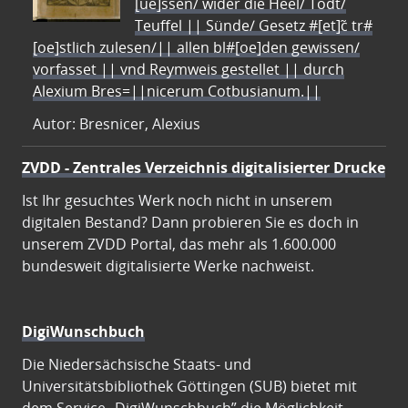
[ue]ssen/ wider die Heel/ Todt/
Teuffel || Sünde/ Gesetz #[et]c̃ tr#
[oe]stlich zulesen/|| allen bl#[oe]den gewissen/
vorfasset || vnd Reymweis gestellet || durch
Alexium Bres=||nicerum Cotbusianum.||
Autor: Bresnicer, Alexius
ZVDD - Zentrales Verzeichnis digitalisierter Drucke
Ist Ihr gesuchtes Werk noch nicht in unserem
digitalen Bestand? Dann probieren Sie es doch in
unserem ZVDD Portal, das mehr als 1.600.000
bundesweit digitalisierte Werke nachweist.
DigiWunschbuch
Die Niedersächsische Staats- und
Universitätsbibliothek Göttingen (SUB) bietet mit