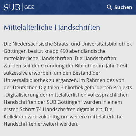
search
Suchen
GDZ
Mittelalterliche Handschriften
Die Niedersächsische Staats- und Universitätsbibliothek
Göttingen besitzt knapp 450 abendländische
mittelalterliche Handschriften. Die Handschriften
wurden seit der Gründung der Bibliothek im Jahr 1734
sukzessive erworben, um den Bestand der
Universalbibliothek zu ergänzen. Im Rahmen des von
der Deutschen Digitalen Bibliothek geförderten Projekts
„Digitalisierung der mittelalterlichen volkssprachlichen
Handschriften der SUB Göttingen“ wurden in einem
ersten Schritt 74 Handschriften digitalisiert. Die
Kollektion wird zukünftig um weitere mittelalterliche
Handschriften erweitert werden.