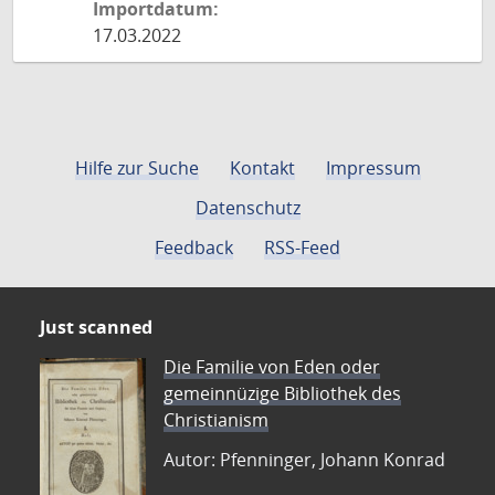
Importdatum:
17.03.2022
Hilfe zur Suche
Kontakt
Impressum
Datenschutz
Feedback
RSS-Feed
Just scanned
Die Familie von Eden oder
gemeinnüzige Bibliothek des
Christianism
Autor: Pfenninger, Johann Konrad