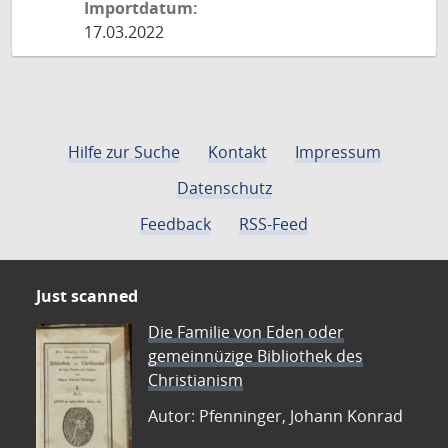
Importdatum:
17.03.2022
Hilfe zur Suche
Kontakt
Impressum
Datenschutz
Feedback
RSS-Feed
Just scanned
Die Familie von Eden oder
gemeinnüzige Bibliothek des
Christianism
Autor: Pfenninger, Johann Konrad