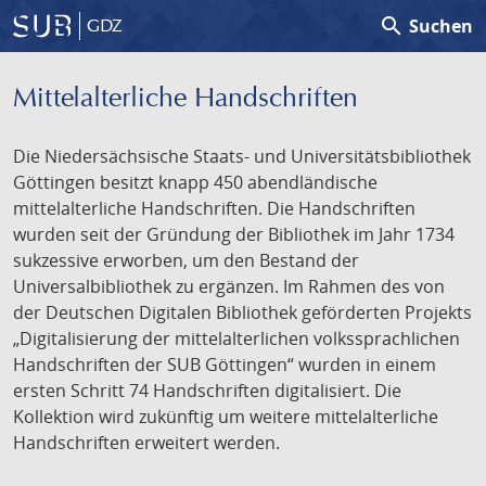
search
Suchen
GDZ
Mittelalterliche Handschriften
Die Niedersächsische Staats- und Universitätsbibliothek
Göttingen besitzt knapp 450 abendländische
mittelalterliche Handschriften. Die Handschriften
wurden seit der Gründung der Bibliothek im Jahr 1734
sukzessive erworben, um den Bestand der
Universalbibliothek zu ergänzen. Im Rahmen des von
der Deutschen Digitalen Bibliothek geförderten Projekts
„Digitalisierung der mittelalterlichen volkssprachlichen
Handschriften der SUB Göttingen“ wurden in einem
ersten Schritt 74 Handschriften digitalisiert. Die
Kollektion wird zukünftig um weitere mittelalterliche
Handschriften erweitert werden.