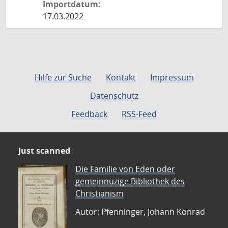
Importdatum:
17.03.2022
Hilfe zur Suche
Kontakt
Impressum
Datenschutz
Feedback
RSS-Feed
Just scanned
Die Familie von Eden oder
gemeinnüzige Bibliothek des
Christianism
Autor: Pfenninger, Johann Konrad