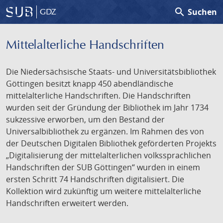
search
Suchen
GDZ
Mittelalterliche Handschriften
Die Niedersächsische Staats- und Universitätsbibliothek
Göttingen besitzt knapp 450 abendländische
mittelalterliche Handschriften. Die Handschriften
wurden seit der Gründung der Bibliothek im Jahr 1734
sukzessive erworben, um den Bestand der
Universalbibliothek zu ergänzen. Im Rahmen des von
der Deutschen Digitalen Bibliothek geförderten Projekts
„Digitalisierung der mittelalterlichen volkssprachlichen
Handschriften der SUB Göttingen“ wurden in einem
ersten Schritt 74 Handschriften digitalisiert. Die
Kollektion wird zukünftig um weitere mittelalterliche
Handschriften erweitert werden.