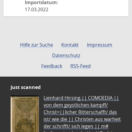
Importdatum:
17.03.2022
Hilfe zur Suche
Kontakt
Impressum
Datenschutz
Feedback
RSS-Feed
Just scanned
Lienhard Hirsing.|| COMOEDIA ||
von dem geystlichen kampff/
Christ=||licher Ritterschafft/ das
ist/ wie die || Christen aus warheit
der schrifft/ sich legen || m#