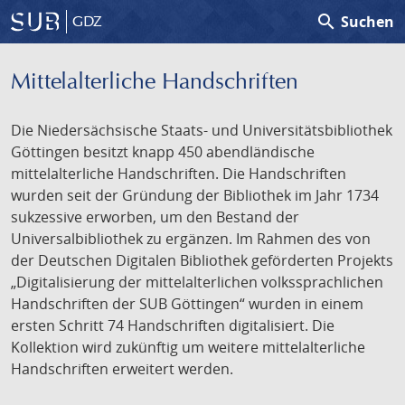
search
Suchen
GDZ
Mittelalterliche Handschriften
Die Niedersächsische Staats- und Universitätsbibliothek
Göttingen besitzt knapp 450 abendländische
mittelalterliche Handschriften. Die Handschriften
wurden seit der Gründung der Bibliothek im Jahr 1734
sukzessive erworben, um den Bestand der
Universalbibliothek zu ergänzen. Im Rahmen des von
der Deutschen Digitalen Bibliothek geförderten Projekts
„Digitalisierung der mittelalterlichen volkssprachlichen
Handschriften der SUB Göttingen“ wurden in einem
ersten Schritt 74 Handschriften digitalisiert. Die
Kollektion wird zukünftig um weitere mittelalterliche
Handschriften erweitert werden.