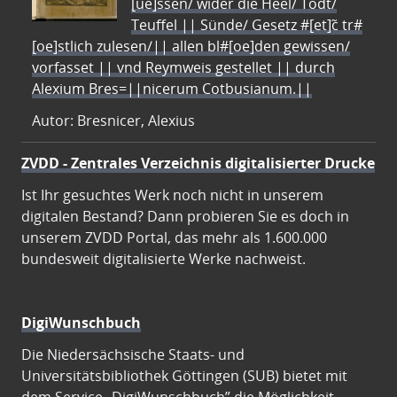
[ue]ssen/ wider die Heel/ Todt/
Teuffel || Sünde/ Gesetz #[et]c̃ tr#
[oe]stlich zulesen/|| allen bl#[oe]den gewissen/
vorfasset || vnd Reymweis gestellet || durch
Alexium Bres=||nicerum Cotbusianum.||
Autor: Bresnicer, Alexius
ZVDD - Zentrales Verzeichnis digitalisierter Drucke
Ist Ihr gesuchtes Werk noch nicht in unserem
digitalen Bestand? Dann probieren Sie es doch in
unserem ZVDD Portal, das mehr als 1.600.000
bundesweit digitalisierte Werke nachweist.
DigiWunschbuch
Die Niedersächsische Staats- und
Universitätsbibliothek Göttingen (SUB) bietet mit